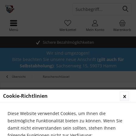
Menü
Merkzettel
Mein Konto
Warenkorb
Sichere Bezahlmöglichkeiten
Wir sind umgezogen!
Bitte beachten Sie unsere neue Anschrift
(gilt auch für
Selbstabholung)
: Sachsenweg 15, 59073 Hamm
Übersicht
Ratschenschlüssel
Cookie-Richtlinien
Diese Website verwendet Cookies, um Ihnen die
bestmögliche Funktionalität bieten zu können. Wenn Sie
damit nicht einverstanden sein sollten, stehen Ihnen
folgende Funktionen nicht zur Verfügung: