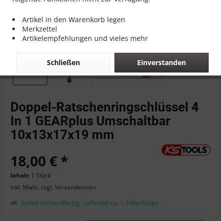
Artikel in den Warenkorb legen
Merkzettel
Artikelempfehlungen und vieles mehr
Schließen
Einverstanden
Doppel-Ratschenringschlüssel 4
In 1 GEARplus Umschaltbar
10x13x17x19 mm
18,00 € *
Inhalt:
1 Stück
inkl. MwSt.
zzgl. Versandkosten
Sofort versandfertig, Lieferzeit ca. 1-3 Werktage