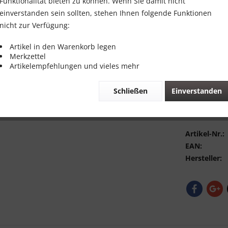
Funktionalität bieten zu können. Wenn Sie damit nicht
Inhalt:
1
einverstanden sein sollten, stehen Ihnen folgende Funktionen
inkl. MwSt.
zzg
nicht zur Verfügung:
Sofort vers
Artikel in den Warenkorb legen
Merkzettel
Artikelempfehlungen und vieles mehr
Schließen
Einverstanden
Vergleic
Bewerte
Artikel-Nr.:
EAN:
Hersteller: