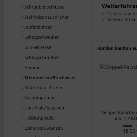
Weiterführe
Schraubenschlüssel
Fragen zum Art
Stehbolzenausdreher
Weitere Artike
Stufenbohrer
Schlagschrauber
Winkelmesser
Kunden kauften a
Schlagschrauber
Hammer
Stemmeisen/Brecheisen
Mutternausdreher
Vakuumpumpe
Umschalt-Ratschen
Doppel-Ratschen
Heißluftpistole
4 In 1 GEA
Inhalt
1 
Locheisen/Stanzen
18,00 