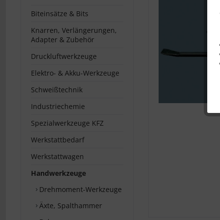
Biteinsätze & Bits
Knarren, Verlängerungen,
Adapter & Zubehör
Druckluftwerkzeuge
Elektro- & Akku-Werkzeuge
Schweißtechnik
Industriechemie
Spezialwerkzeuge KFZ
Werkstattbedarf
Werkstattwagen
Handwerkzeuge
Drehmoment-Werkzeuge
Äxte, Spalthammer