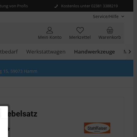
ung von Profis
Kostenlos unter 02381 3388219
Service/Hilfe
Mein Konto
Merkzettel
Warenkorb
tbedarf
Werkstattwagen
Handwerkzeuge
Moto

g 15, 59073 Hamm
rhebelsatz
€ *