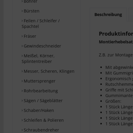
Bohrer
Bürsten
Beschreibung
Feilen / Schleifer /
Spachtel
Produktinfo
Fräser
Montierhebelsat
Gewindeschneider
Z.B. zur Montag
Meißel, Körner,
Splintentreiber
Mit abgewink
Messer, Scheren, Klingen
Mit Gummigri
Ergonomisch g
Muttersprenger
Rutschhemm
Griffe mit Sc
Rohrbearbeitung
Gummimantel
Sägen / Sägeblätter
Größen:
1 Stück Länge
Schaber/Haken
1 Stück Länge
1 Stück Länge
Schleifen & Polieren
1 Stück Länge
Schraubendreher