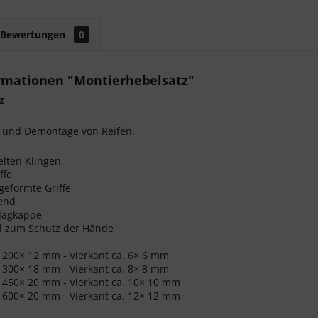
Bewertungen
0
rmationen "Montierhebelsatz"
z
e und Demontage von Reifen.
elten Klingen
ffe
eformte Griffe
end
hlagkappe
 zum Schutz der Hände
 200× 12 mm - Vierkant ca. 6× 6 mm
 300× 18 mm - Vierkant ca. 8× 8 mm
 450× 20 mm - Vierkant ca. 10× 10 mm
 600× 20 mm - Vierkant ca. 12× 12 mm