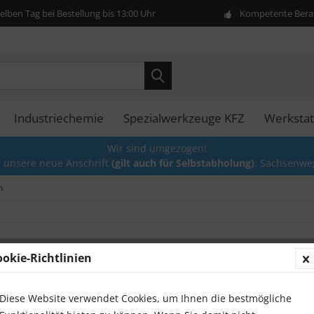
lben Tag bei Bestellung bis 13:00 Uhr
Kompetente Berat
Industriechemie
Spezialwerkzeuge KFZ
Werkstat
Wir sind umgezogen!
e unsere neue Anschrift
(gilt auch für Selbstabholung)
: Sachsenwe
n
ookie-Richtlinien
Montie
25,00 
Diese Website verwendet Cookies, um Ihnen die bestmögliche