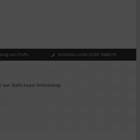
ung von Profis
Kostenlos unter 02381 3388219
r von Stahl-Faust Onlineshop.