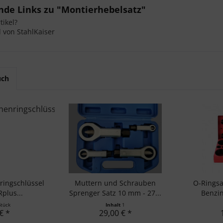
nde Links zu "Montierhebelsatz"
ikel?
l von StahlKaiser
uch
ringschlüssel
Muttern und Schrauben
O-Ringsa
Rplus...
Sprenger Satz 10 mm - 27...
Benzin
Stück
Inhalt
1
€ *
29,00 € *