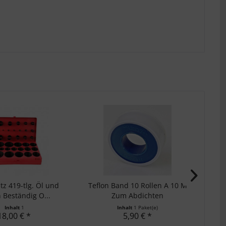
tz 419-tlg. Öl und
Teflon Band 10 Rollen A 10 M
Sch
 Beständig O...
Zum Abdichten
Inhalt
1
Inhalt
1 Paket(e)
18,00 € *
5,90 € *