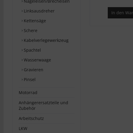
Nageleisen/Brecheisen
Linksausdreher
In den
War
Kettensäge
Schere
Kabelverlegewerkzeug
Spachtel
Wasserwaage
Gravieren
Pinsel
Motorrad
Anhängerersatzteile und
Zubehör
Arbeitschutz
LKW