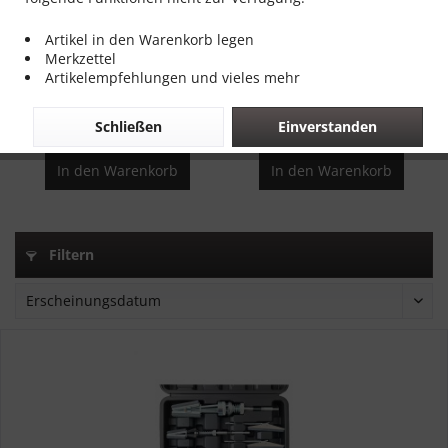
Artikel in den Warenkorb legen
Schleifscheiben 5 Stück
Poliererzubehör
Merkzettel
Reinigungsscheiben für...
Polieraufsatz Set10-teilig
Artikelempfehlungen und vieles mehr
Inhalt
1
Inhalt
1 Stück
20,00 € *
19,00 € *
Schließen
Einverstanden
In den
Warenkorb
In den
Warenkorb
Filtern