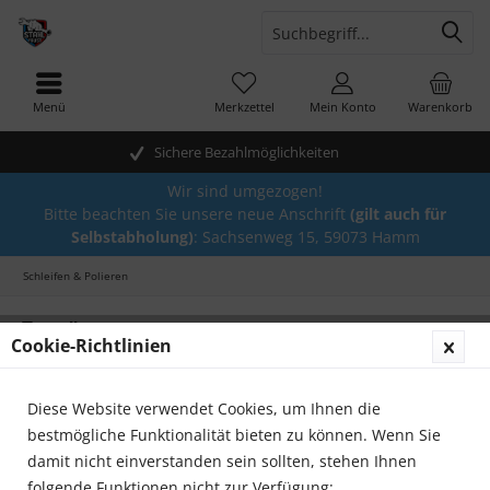
Menü
Merkzettel
Mein Konto
Warenkorb
Sichere Bezahlmöglichkeiten
Wir sind umgezogen!
Bitte beachten Sie unsere neue Anschrift
(gilt auch für
Selbstabholung)
: Sachsenweg 15, 59073 Hamm
Schleifen & Polieren
Topseller
Cookie-Richtlinien
Diese Website verwendet Cookies, um Ihnen die
bestmögliche Funktionalität bieten zu können. Wenn Sie
damit nicht einverstanden sein sollten, stehen Ihnen
folgende Funktionen nicht zur Verfügung: