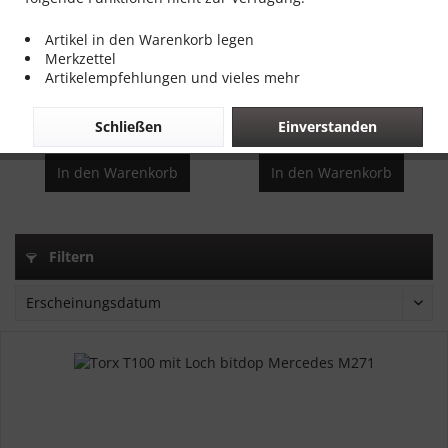
Artikel in den Warenkorb legen
Sternprofil Kraft-
Steckschlüssel Bit T25
Merkzettel
Steckschlüsselsatz, 25-tlg.
Standard Stern...
Artikelempfehlungen und vieles mehr
Inhalt
1
Inhalt
1 Stück
20,00 € *
2,00 € *
Schließen
Einverstanden
In den
Warenkorb
In den
Warenkorb
Filtern