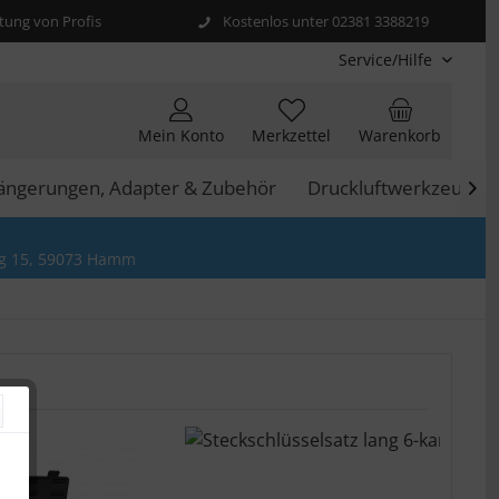
ung von Profis
Kostenlos unter 02381 3388219
Service/Hilfe
Mein Konto
Merkzettel
Warenkorb
längerungen, Adapter & Zubehör
Druckluftwerkzeuge

g 15, 59073 Hamm