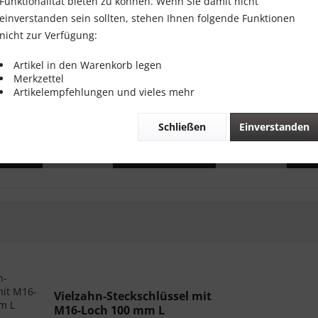
Funktionalität bieten zu können. Wenn Sie damit nicht
einverstanden sein sollten, stehen Ihnen folgende Funktionen
nicht zur Verfügung:
Artikel in den Warenkorb legen
ahn
Steckschlüssel Vielzahn 10-tlg.
Vi
Merkzettel
einsatz lang
1/2"
Steckschlü
Artikelempfehlungen und vieles mehr
z...
t
1
Inhalt
1 Stück
€ *
19,00 € *
Schließen
Einverstanden
enkorb
In den
Warenkorb
In d
Vielzahn-Steckschlüssel mit
M16-Loch 100 mm L