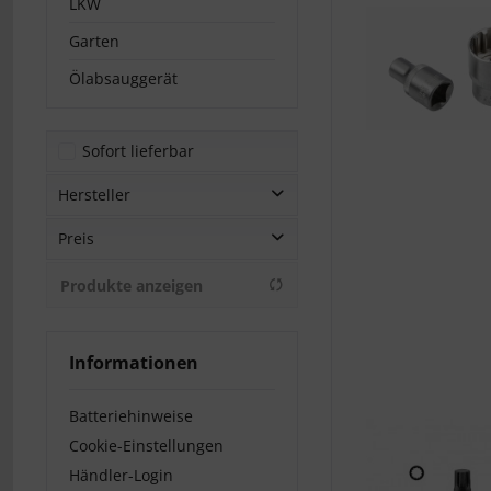
LKW
Garten
Ölabsauggerät
Sofort lieferbar
Hersteller
Preis
FORCE
Otger Lensker
Produkte anzeigen
Weber Tools
von
7,00 €
bis
39,00 €
Informationen
Batteriehinweise
Cookie-Einstellungen
Händler-Login