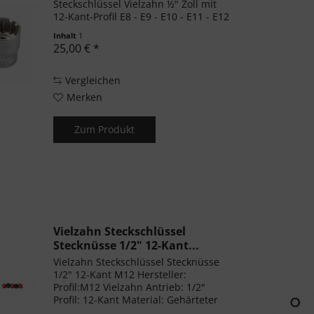
Steckschlüssel Vielzahn ½" Zoll mit
12-Kant-Profil E8 - E9 - E10 - E11 - E12
- E13 - E14 - E15, E16 - E17 - E18 - E19
Inhalt
1
- E20 - E21 - E22 - E24 Material:
25,00 € *
Chrom-Vanadium-Stahl
Vergleichen
Merken
Zum Produkt
Vielzahn Steckschlüssel
Stecknüsse 1/2" 12-Kant...
Vielzahn Steckschlüssel Stecknüsse
1/2" 12-Kant M12 Hersteller:
Profil:M12 Vielzahn Antrieb: 1/2"
Profil: 12-Kant Material: Gehärteter
Stahl Schlagschrauber geeignet