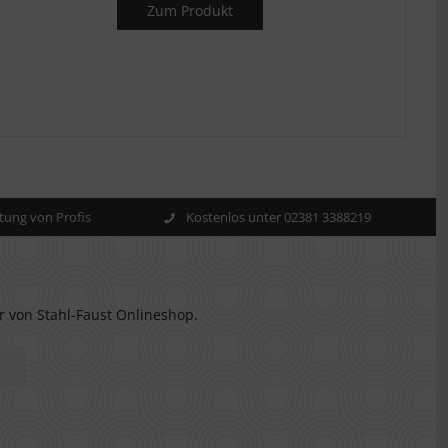
Zum Produkt
ung von Profis
Kostenlos unter 02381 3388219
r von Stahl-Faust Onlineshop.