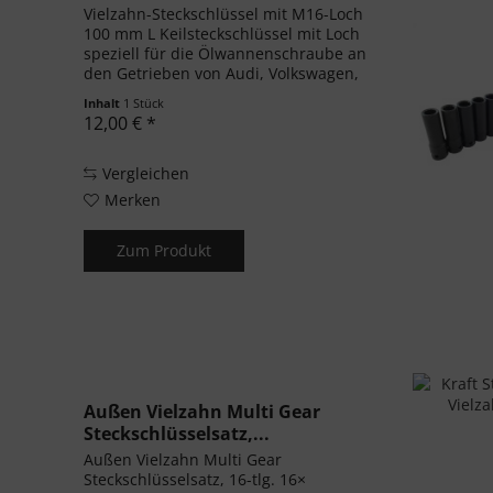
Vielzahn-Steckschlüssel mit M16-Loch
100 mm L Keilsteckschlüssel mit Loch
speziell für die Ölwannenschraube an
den Getrieben von Audi, Volkswagen,
Skoda und Ford.Größe: Spline/M16
Inhalt
1 Stück
mit Loch.Anschluss 1/2", Länge
12,00 € *
100mmL.Anwendung:Audi A2,...
Vergleichen
Merken
Zum Produkt
Außen Vielzahn Multi Gear
Steckschlüsselsatz,...
Außen Vielzahn Multi Gear
Steckschlüsselsatz, 16-tlg. 16×