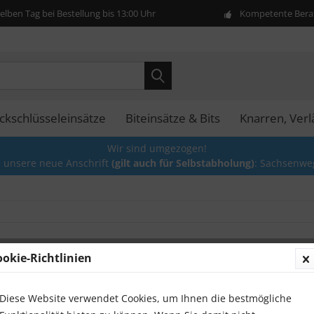
lben Tag bei Bestellung bis 13:00 Uhr
Kompetente Berat
ckschlüsseleinsätze
Biteinsätze & Bits
Knarren, Ver
Wir sind umgezogen!
e unsere neue Anschrift
(gilt auch für Selbstabholung)
: Sachsenwe
ookie-Richtlinien
Diese Website verwendet Cookies, um Ihnen die bestmögliche