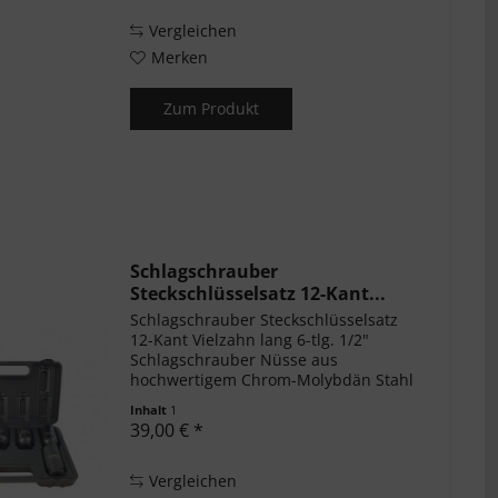
Vergleichen
Merken
Zum Produkt
Schlagschrauber
Steckschlüsselsatz 12-Kant...
Schlagschrauber Steckschlüsselsatz
12-Kant Vielzahn lang 6-tlg. 1/2"
Schlagschrauber Nüsse aus
hochwertigem Chrom-Molybdän Stahl
gefertigt. Phosphat Beschichtet als
Inhalt
1
Rostschutz Black finish. Verwendbar
39,00 € *
mit jeder handelsüblichen Knarre,...
Vergleichen