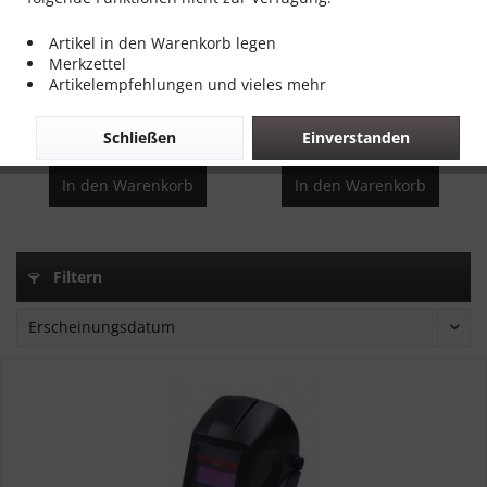
Artikel in den Warenkorb legen
Automatik Schweißhelm
Automatik Schweißhelm
Merkzettel
Carbon Optik
Artikelempfehlungen und vieles mehr
Inhalt
1 Stück
Inhalt
1 Stück
29,00 € *
29,00 € *
Schließen
Einverstanden
In den
Warenkorb
In den
Warenkorb
Filtern