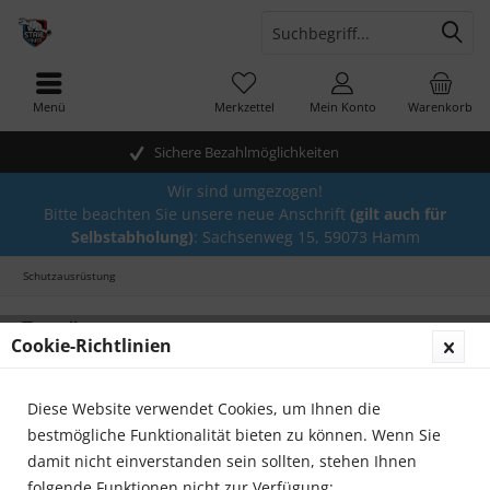
Menü
Merkzettel
Mein Konto
Warenkorb
Sichere Bezahlmöglichkeiten
Wir sind umgezogen!
Bitte beachten Sie unsere neue Anschrift
(gilt auch für
Selbstabholung)
: Sachsenweg 15, 59073 Hamm
Schutzausrüstung
Topseller
Cookie-Richtlinien
Diese Website verwendet Cookies, um Ihnen die
bestmögliche Funktionalität bieten zu können. Wenn Sie
damit nicht einverstanden sein sollten, stehen Ihnen
folgende Funktionen nicht zur Verfügung: