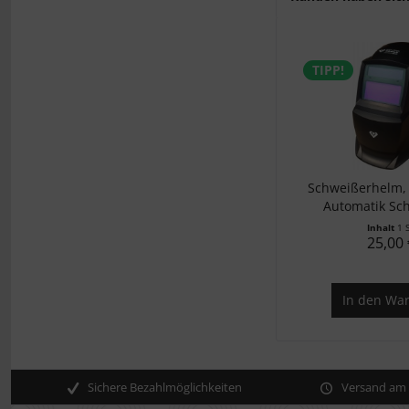
TIPP!
Schweißerhelm, 
Automatik Sc
Inhalt
1 
25,00 
In den
War
Sichere Bezahlmöglichkeiten
Versand am s