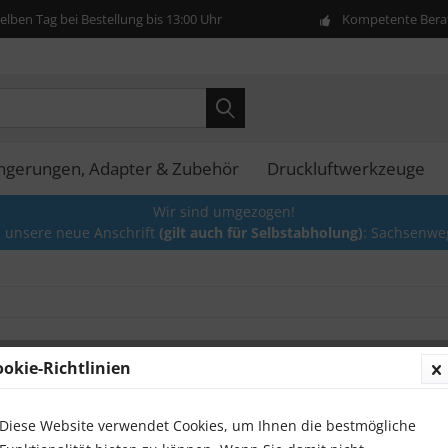
lben Tag bei Bestellung bis 13:00 Uhr
Kompetente Berat
ängerungen, Adapter & Zubehör
Druckluftwerkzeuge
Wir sind umgezogen!
e unsere neue Anschrift
(gilt auch für Selbstabholung)
: Sachsenwe
ookie-Richtlinien
Automa
29,00 
Diese Website verwendet Cookies, um Ihnen die bestmögliche