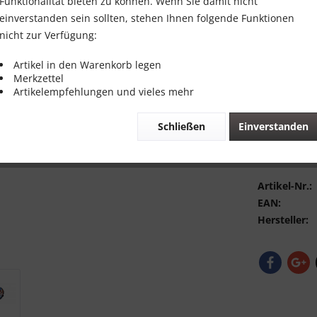
Funktionalität bieten zu können. Wenn Sie damit nicht
Inhalt:
1 Stück
einverstanden sein sollten, stehen Ihnen folgende Funktionen
inkl. MwSt.
zzg
nicht zur Verfügung:
Sofort vers
Artikel in den Warenkorb legen
Merkzettel
Artikelempfehlungen und vieles mehr
Schließen
Einverstanden
Vergleic
Bewerte
Artikel-Nr.:
EAN:
Hersteller: