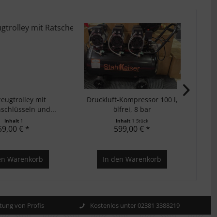
eugtrolley mit
Druckluft-Kompressor 100 l,
schlüsseln und...
ölfrei, 8 bar
Lei
Inhalt
1
Inhalt
1 Stück
59,00 € *
599,00 € *
en
Warenkorb
In den
Warenkorb
ung von Profis
Kostenlos unter 02381 3388219