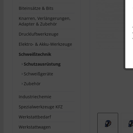
Biteinsätze & Bits
Knarren, Verlängerungen,
Adapter & Zubehör
Druckluftwerkzeuge
Elektro- & Akku-Werkzeuge
Schweißtechnik
Schutzausrüstung
Schweißgeräte
Zubehör
Industriechemie
Spezialwerkzeuge KFZ
Werkstattbedarf
Werkstattwagen