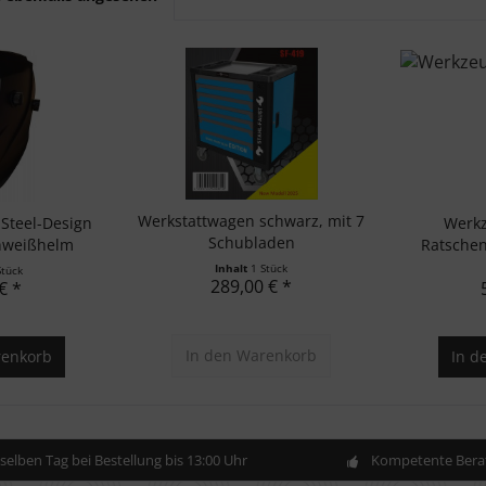
Werkstattwagen schwarz, mit 7
Steel-Design
Werkz
Schubladen
hweißhelm
Ratschen
Inhalt
1 Stück
Stück
289,00 € *
€ *
In den
Warenkorb
enkorb
In d
elben Tag bei Bestellung bis 13:00 Uhr
Kompetente Berat