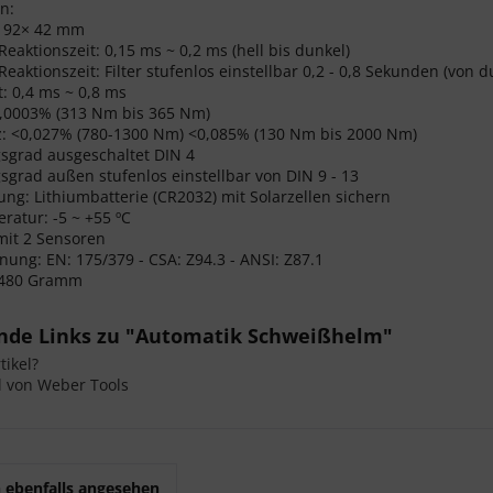
n:
: 92× 42 mm
Reaktionszeit: 0,15 ms ~ 0,2 ms (hell bis dunkel)
Reaktionszeit: Filter stufenlos einstellbar 0,2 - 0,8 Sekunden (von d
t: 0,4 ms ~ 0,8 ms
0,0003% (313 Nm bis 365 Nm)
z: <0,027% (780-1300 Nm) <0,085% (130 Nm bis 2000 Nm)
sgrad ausgeschaltet DIN 4
grad außen stufenlos einstellbar von DIN 9 - 13
ng: Lithiumbatterie (CR2032) mit Solarzellen sichern
ratur: -5 ~ +55 ºC
mit 2 Sensoren
ung: EN: 175/379 - CSA: Z94.3 - ANSI: Z87.1
 480 Gramm
nde Links zu "Automatik Schweißhelm"
ikel?
l von Weber Tools
 ebenfalls angesehen