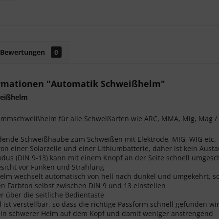
Bewertungen
0
rmationen "Automatik Schweißhelm"
eißhelm
immschweißhelm für alle Schweißarten wie ARC, MMA, Mig, Mag /
dende Schweißhaube zum Schweißen mit Elektrode, MIG, WIG etc.
on einer Solarzelle und einer Lithiumbatterie, daher ist kein Aust
dus (DIN 9-13) kann mit einem Knopf an der Seite schnell umgesc
esicht vor Funken und Strahlung
elm wechselt automatisch von hell nach dunkel und umgekehrt, s
n Farbton selbst zwischen DIN 9 und 13 einstellen
r über die seitliche Bedientaste
 ist verstellbar, so dass die richtige Passform schnell gefunden wi
kein schwerer Helm auf dem Kopf und damit weniger anstrengend