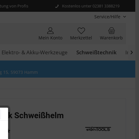
ung von Profis
Kostenlos unter 02381 3388219
Service/Hilfe
Mein Konto
Merkzettel
Warenkorb
Elektro- & Akku-Werkzeuge
Schweißtechnik
Indus

g 15, 59073 Hamm
tik Schweißhelm
€ *