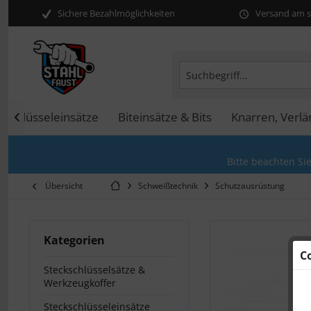
Sichere Bezahlmöglichkeiten
Versand am se
kschlüsseleinsätze
Biteinsätze & Bits
Knarren, Verl

Bitte beachten Si
Übersicht
Schweißtechnik
Schutzausrüstung
Kategorien
C
Steckschlüsselsätze &
Werkzeugkoffer
Steckschlüsseleinsätze