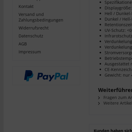
Spezifikatione
Kontakt
Displaygröße
Hell / Dunkel-
Versand und
Dunkel / Hell-
Zahlungsbedingungen
Retentionszei
Widerrufsrecht
UV-Schutz: <
Datenschutz
Infrarotschut
Verdunkelung
AGB
Verdunkelungs
Impressum
Stromversorgu
Betriebstempe
Ausgestattet 
CE-Kennzeichn
Gewicht: nur
Weiterführe
Fragen zum Art
Weitere Artike
Kunden haben sich