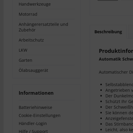
Handwerkzeuge
Motorrad
Anhängerersatzteile und
Zubehör
Beschreibung
Arbeitschutz
LKW
Produktinfo
Automatik Schw
Garten
Ölabsauggerät
Automatischer D
Selbstabblen
Angetrieben v
Informationen
Der Dunkelmo
Schützt Ihr G
Der Schweißh
Batteriehinweise
Sie können de
Cookie-Einstellungen
Anzeigefenste
Händler-Login
Das Stirnband
Leicht, also 
Hilfe / Support