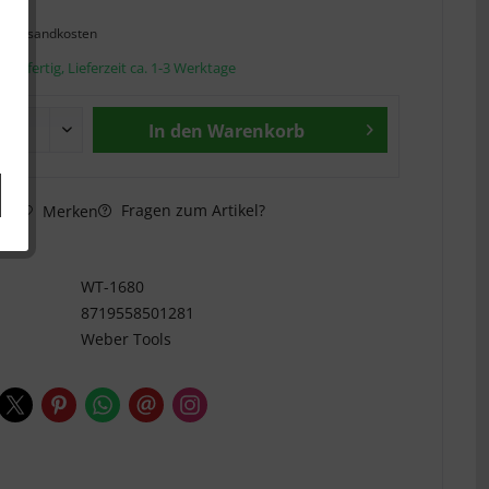
l. Versandkosten
andfertig, Lieferzeit ca. 1-3 Werktage
In den
Warenkorb
Fragen zum Artikel?
hen
Merken
n
WT-1680
8719558501281
Weber Tools