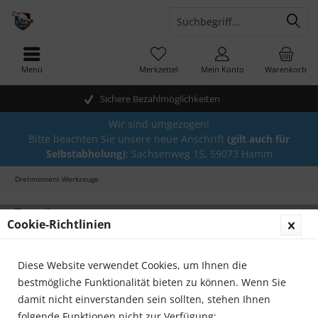
Menü
Merkzettel
Mein Konto
Warenkorb
Sichere Bezahlmöglichkeiten
Wir sind umgezogen!
Bitte beachten Sie unsere neue Anschrift
(gilt auch für
Selbstabholung)
: Sachsenweg 15, 59073 Hamm
Drehmoment-Werkzeuge
Topseller
Cookie-Richtlinien
Diese Website verwendet Cookies, um Ihnen die
bestmögliche Funktionalität bieten zu können. Wenn Sie
damit nicht einverstanden sein sollten, stehen Ihnen
folgende Funktionen nicht zur Verfügung: