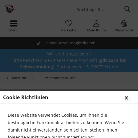
Menü
Merkzettel
Mein Konto
Warenkorb
Sichere Bezahlmöglichkeiten
Wir sind umgezogen!
Bitte beachten Sie unsere neue Anschrift
(gilt auch für
Selbstabholung)
: Sachsenweg 15, 59073 Hamm
Übersicht
Drehmomentschlüssel
Cookie-Richtlinien
Diese Website verwendet Cookies, um Ihnen die
bestmögliche Funktionalität bieten zu können. Wenn Sie
damit nicht einverstanden sein sollten, stehen Ihnen
folgende Funktionen nicht zur Verfügung: