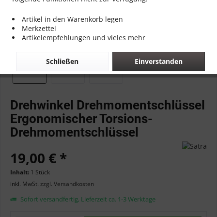
Artikel in den Warenkorb legen
Merkzettel
Artikelempfehlungen und vieles mehr
Schließen
Einverstanden
Drehwinkel Drehmomentschlüssel
Ergonomischer Torsions-
Drehmomentschlüssel
19,00 € *
Inhalt:
1 Stück
inkl. MwSt.
zzgl. Versandkosten
Sofort versandfertig, Lieferzeit ca. 1-3 Werktage