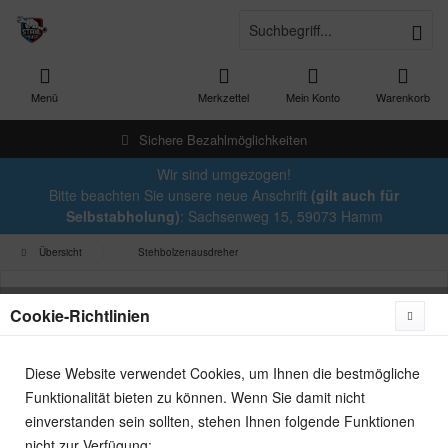
Menü
Merkzettel
Mein Konto
Warenkorb
Sichere Bezahlmöglichkeiten
Wir sind umgezogen!
Bitte beachten Sie unsere neue Anschrift
(gilt auch für
Selbstabholung)
: Sachsenweg 15, 59073 Hamm
Übersicht
Stehbolzenausdreher
Cookie-Richtlinien
Diese Website verwendet Cookies, um Ihnen die bestmögliche
Funktionalität bieten zu können. Wenn Sie damit nicht
einverstanden sein sollten, stehen Ihnen folgende Funktionen
nicht zur Verfügung: