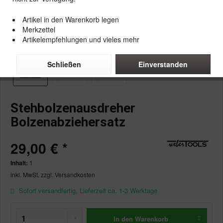
Artikel in den Warenkorb legen
Merkzettel
Artikelempfehlungen und vieles mehr
Schließen
Einverstanden
Stehbolzenausdreher
Bolzenabziehersatz
29,00 € *
Inhalt:
1
inkl. MwSt.
zzgl. Versandkosten
Sofort versandfertig, Lieferzeit ca. 1-3 Werktage
In den
Warenkorb