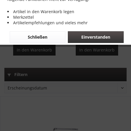
Artikel in den Warenkorb legen
Verlängerung t-Griff
Knebel Schwenkgriff
Merkzettel
Sechskant Länge 400 mm
Verlängerung 600 mm
Artikelempfehlungen und vieles mehr
Inhalt
1 Stück
Inhalt
1 Stück
25,00 € *
25,00 € *
Schließen
Einverstanden
In den
Warenkorb
In den
Warenkorb
Filtern