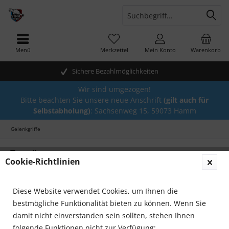
Menü
Merkzettel
Mein Konto
Warenkorb
Sichere Bezahlmöglichkeiten
Wir sind umgezogen!
Bitte beachten Sie unsere neue Anschrift
(gilt auch für
Selbstabholung)
: Sachsenweg 15, 59073 Hamm
Gelenkgriffe
Topseller
Cookie-Richtlinien
Diese Website verwendet Cookies, um Ihnen die
bestmögliche Funktionalität bieten zu können. Wenn Sie
damit nicht einverstanden sein sollten, stehen Ihnen
folgende Funktionen nicht zur Verfügung: