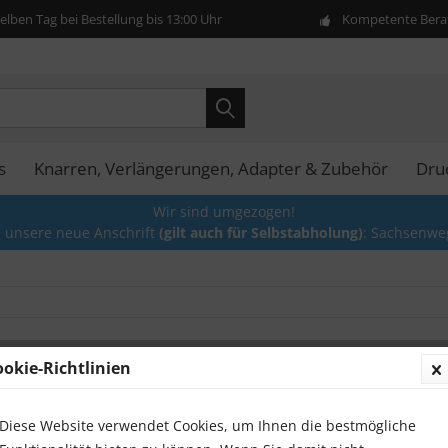
lben Tag bei Bestellung bis 13:00 Uhr
Kompetente Berat
s
Knarren, Verlängerungen, Adapter & Zubehör
Dru
Wir sind umgezogen!
e unsere neue Anschrift
(gilt auch für Selbstabholung)
: Sachsenwe
ookie-Richtlinien
Stecke
Satz, 2
Diese Website verwendet Cookies, um Ihnen die bestmögliche