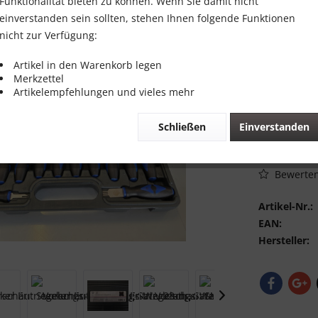
39,00 
Funktionalität bieten zu können. Wenn Sie damit nicht
einverstanden sein sollten, stehen Ihnen folgende Funktionen
Inhalt:
1 Stück
nicht zur Verfügung:
inkl. MwSt.
zzg
Sofort vers
Artikel in den Warenkorb legen
Merkzettel
Artikelempfehlungen und vieles mehr
Schließen
Einverstanden
Vergleic
Bewerte
Artikel-Nr.:
EAN:
Hersteller: