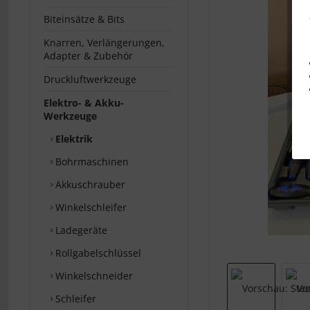
Biteinsätze & Bits
Knarren, Verlängerungen,
Adapter & Zubehör
Druckluftwerkzeuge
Elektro- & Akku-
Werkzeuge
Elektrik
Bohrmaschinen
Akkuschrauber
Winkelschleifer
Ladegeräte
Rollgabelschlüssel
Winkelschneider
Schleifer