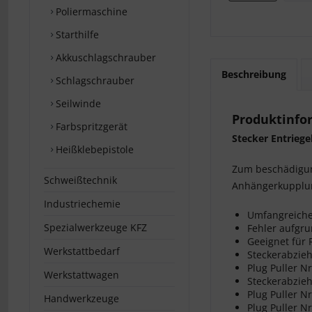
Poliermaschine
Starthilfe
Akkuschlagschrauber
Beschreibung
Schlagschrauber
Seilwinde
Produktinfor
Farbspritzgerät
Stecker Entriege
Heißklebepistole
Zum beschädigung
Schweißtechnik
Anhängerkupplun
Industriechemie
Umfangreiches
Spezialwerkzeuge KFZ
Fehler aufgr
Geeignet für
Werkstattbedarf
Steckerabzieh
Plug Puller N
Werkstattwagen
Steckerabzieh
Plug Puller Nr
Handwerkzeuge
Plug Puller N