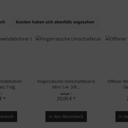
uch
Kunden haben sich ebenfalls angesehen
windebohrer
Fingerratsche Umschaltknarre
Offener Ri
tz 7-tlg.
Mini 1/4- 3/8...
Ge
t
1
Inhalt
1
€ *
20,00 € *
enkorb
In den
Warenkorb
In d