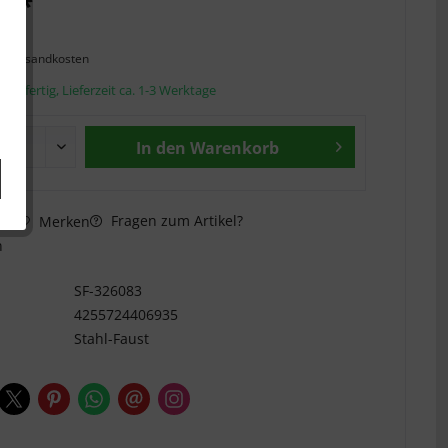
€ *
l. Versandkosten
andfertig, Lieferzeit ca. 1-3 Werktage
In den
Warenkorb
Fragen zum Artikel?
hen
Merken
n
SF-326083
4255724406935
Stahl-Faust