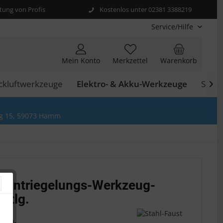
ung von Profis
Kostenlos unter 02381 3388219
Service/Hilfe
Mein Konto
Merkzettel
Warenkorb
ckluftwerkzeuge
Elektro- & Akku-Werkzeuge
Schwe

g 15, 59073 Hamm
r Entriegelungs-Werkzeug-
3-tlg.