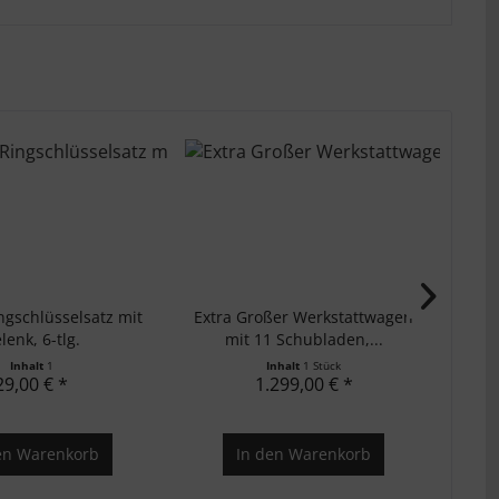
ngschlüsselsatz mit
Extra Großer Werkstattwagen
lenk, 6-tlg.
mit 11 Schubladen,...
Inhalt
1
Inhalt
1 Stück
29,00 € *
1.299,00 € *
en
Warenkorb
In den
Warenkorb