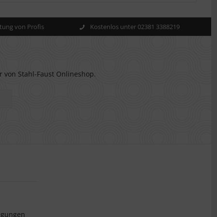
ung von Profis
Kostenlos unter 02381 3388219
r von Stahl-Faust Onlineshop.
ngungen