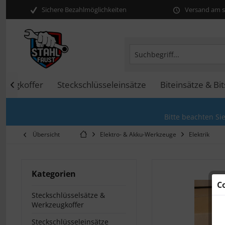
Sichere Bezahlmöglichkeiten
Versand am se
kzeugkoffer
Steckschlüsseleinsätze
Biteinsätze & Bit

Bitte beachten Si
Übersicht
Elektro- & Akku-Werkzeuge
Elektrik
Kategorien
C
Steckschlüsselsätze &
Werkzeugkoffer
Steckschlüsseleinsätze