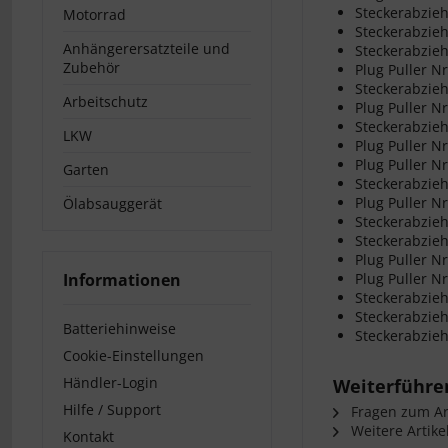
Steckerabzieh
Motorrad
Steckerabzieh
Anhängerersatzteile und
Steckerabzieh
Zubehör
Plug Puller N
Steckerabzieh
Arbeitschutz
Plug Puller N
Steckerabzieh
LKW
Plug Puller N
Plug Puller Nr
Garten
Steckerabzieh
Plug Puller N
Ölabsauggerät
Steckerabzie
Steckerabzieh
Plug Puller Nr
Informationen
Plug Puller Nr
Steckerabzieh
Steckerabzieh
Batteriehinweise
Steckerabzieh
Cookie-Einstellungen
Händler-Login
Weiterführen
Hilfe / Support
Fragen zum Art
Weitere Artike
Kontakt