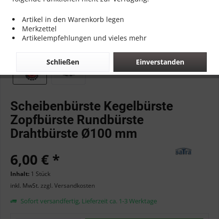
Artikel in den Warenkorb legen
Merkzettel
Artikelempfehlungen und vieles mehr
Schließen
Einverstanden
Scheibenbürste Kegelbürste
Zopfbürste Rundbürste
Drahtbürste Ø100 mm
6,00 € *
Inhalt:
1 Stück
inkl. MwSt.
zzgl. Versandkosten
Sofort versandfertig, Lieferzeit ca. 1-3 Werktage