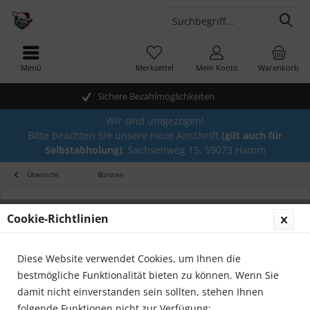
Menü
Merkzettel
Mein Konto
Warenkorb
Sichere Bezahlmöglichkeiten
Wir sind umgezogen!
Bitte beachten Sie unsere neue Anschrift
(gilt auch für
Selbstabholung)
: Sachsenweg 15, 59073 Hamm
Übersicht
Bürsten
Cookie-Richtlinien
Diese Website verwendet Cookies, um Ihnen die
bestmögliche Funktionalität bieten zu können. Wenn Sie
damit nicht einverstanden sein sollten, stehen Ihnen
folgende Funktionen nicht zur Verfügung: