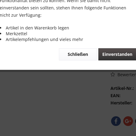
49,00 
Funktionalität bieten zu können. Wenn Sie damit nicht
einverstanden sein sollten, stehen Ihnen folgende Funktionen
Inhalt:
1 Stück
nicht zur Verfügung:
inkl. MwSt.
zzg
Sofort vers
Artikel in den Warenkorb legen
Merkzettel
Artikelempfehlungen und vieles mehr
Schließen
Einverstanden
Vergleic
Bewerte
Artikel-Nr.:
EAN:
Hersteller: