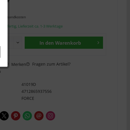
€ *
l. Versandkosten
andfertig, Lieferzeit ca. 1-3 Werktage
In den
Warenkorb
Fragen zum Artikel?
hen
Merken
n
41019D
4712865937556
FORCE