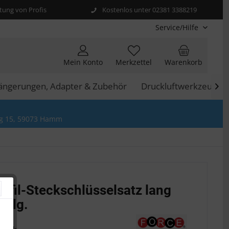
ung von Profis
Kostenlos unter 02381 3388219
Service/Hilfe
Mein Konto
Merkzettel
Warenkorb
längerungen, Adapter & Zubehör
Druckluftwerkzeuge

g 15, 59073 Hamm
ofil-Steckschlüsselsatz lang
0-tlg.