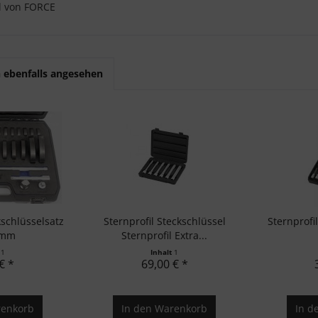
l von FORCE
 ebenfalls angesehen
schlüsselsatz
Sternprofil Steckschlüssel
Sternprofi
 mm
Sternprofil Extra...
t
1
Inhalt
1
€ *
69,00 € *
enkorb
In den
Warenkorb
In d