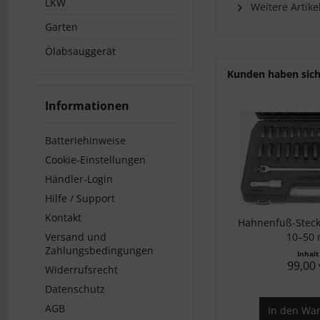
LKW
Weitere Artike
Garten
Ölabsauggerät
Kunden haben sich
Informationen
Batteriehinweise
Cookie-Einstellungen
Händler-Login
Hilfe / Support
Kontakt
Hahnenfuß-Steck
Versand und
10–50
Zahlungsbedingungen
Inhal
99,00 
Widerrufsrecht
Datenschutz
AGB
In den
War