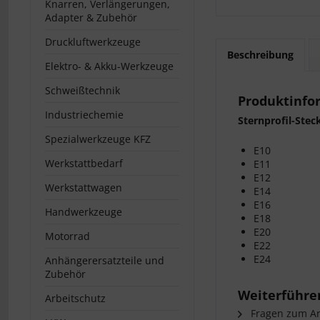
Knarren, Verlängerungen,
Adapter & Zubehör
Druckluftwerkzeuge
Beschreibung
Elektro- & Akku-Werkzeuge
Schweißtechnik
Produktinfor
Industriechemie
Sternprofil-Steck
Spezialwerkzeuge KFZ
E10
Werkstattbedarf
E11
E12
Werkstattwagen
E14
E16
Handwerkzeuge
E18
E20
Motorrad
E22
E24
Anhängerersatzteile und
Zubehör
Weiterführen
Arbeitschutz
Fragen zum Art