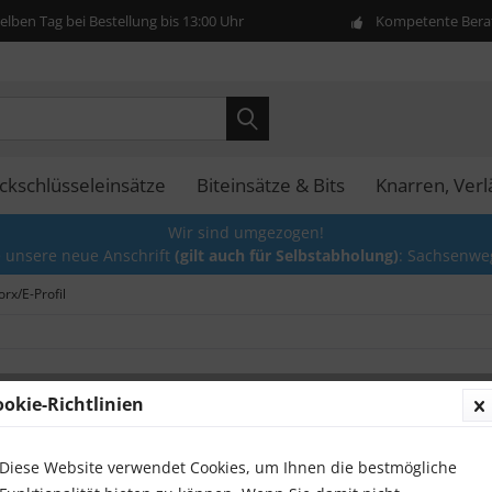
lben Tag bei Bestellung bis 13:00 Uhr
Kompetente Berat
ckschlüsseleinsätze
Biteinsätze & Bits
Knarren, Ver
Wir sind umgezogen!
e unsere neue Anschrift
(gilt auch für Selbstabholung)
: Sachsenwe
orx/E-Profil
ookie-Richtlinien
Sternpr
1/2", 1
Diese Website verwendet Cookies, um Ihnen die bestmögliche