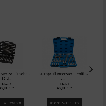
l Steckschlüsselsatz
Sternprofil Innenstern-Profil 32-
Zü
32-tlg.
tlg....
Inhalt
1
Inhalt
1
39,00 € *
49,00 € *
en
Warenkorb
In den
Warenkorb