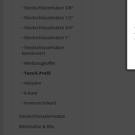
Steckschlüsselsätze 3/8"
Steckschlüsselsätze 1/2"
Steckschlüsselsätze 3/4"
Steckschlüsselsätze 1"
Steckschlüsselsätze
komibiniert
Werkzeugkoffer
Torx/E-Profil
Vielzahn
6-Kant
Innensechskant
Steckschlüsseleinsätze
Biteinsätze & Bits