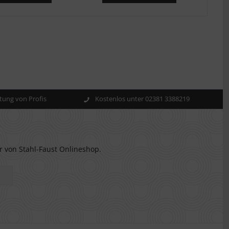
ung von Profis
Kostenlos unter 02381 3388219
r von Stahl-Faust Onlineshop.