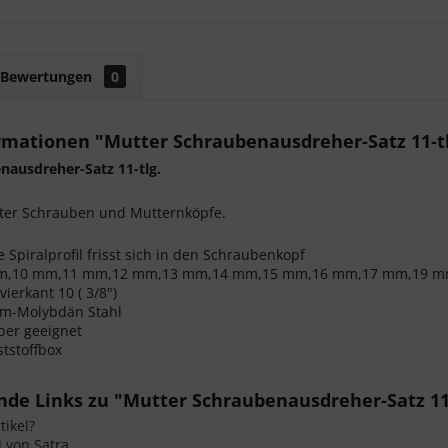
Bewertungen
0
rmationen "Mutter Schraubenausdreher-Satz 11-tl
nausdreher-Satz 11-tlg.
ter Schrauben und Mutternköpfe.
 Spiralprofil frisst sich in den Schraubenkopf
mm,10 mm,11 mm,12 mm,13 mm,14 mm,15 mm,16 mm,17 mm,19 
ierkant 10 ( 3/8")
om-Molybdän Stahl
ber geeignet
ststoffbox
de Links zu "Mutter Schraubenausdreher-Satz 11-
ikel?
l von Satra