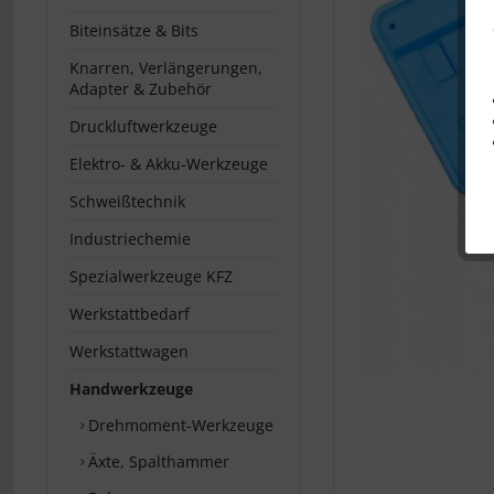
Biteinsätze & Bits
Knarren, Verlängerungen,
Adapter & Zubehör
Druckluftwerkzeuge
Elektro- & Akku-Werkzeuge
Schweißtechnik
Industriechemie
Spezialwerkzeuge KFZ
Werkstattbedarf
Werkstattwagen
Handwerkzeuge
Drehmoment-Werkzeuge
Äxte, Spalthammer