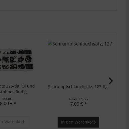
tz 225-tlg. Öl und
Schrumpfschlauchsatz, 127-tlg.
Kabel
stoffbeständig
Inhalt
1
Inhalt
1 Stück
8,00 € *
7,00 € *
en
Warenkorb
In den
Warenkorb