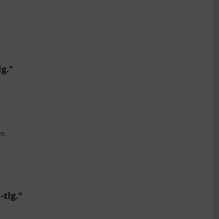
g."
mm
tlg."