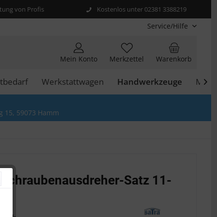
ung von Profis
Kostenlos unter 02381 3388219
Service/Hilfe
Mein Konto
Merkzettel
Warenkorb
tbedarf
Werkstattwagen
Handwerkzeuge
Moto

g 15, 59073 Hamm
 Schraubenausdreher-Satz 11-