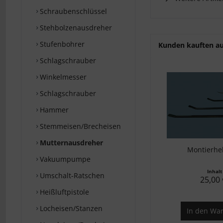
Schraubenschlüssel
Stehbolzenausdreher
Stufenbohrer
Kunden kauften a
Schlagschrauber
Winkelmesser
Schlagschrauber
Hammer
Stemmeisen/Brecheisen
Mutternausdreher
Montierhe
Vakuumpumpe
Inhal
Umschalt-Ratschen
25,00 
Heißluftpistole
Locheisen/Stanzen
In den
War