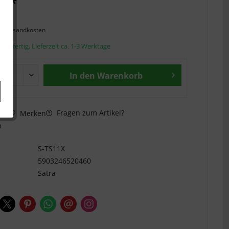
€ *
l. Versandkosten
andfertig, Lieferzeit ca. 1-3 Werktage
In den
Warenkorb
Fragen zum Artikel?
hen
Merken
n
S-TS11X
5903246520460
Satra