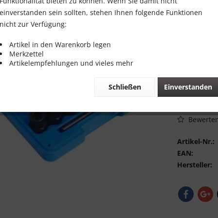
29,00 
Funktionalität bieten zu können. Wenn Sie damit nicht
einverstanden sein sollten, stehen Ihnen folgende Funktionen
Inhalt:
1 Stück
nicht zur Verfügung:
inkl. MwSt.
zzg
Sofort vers
Artikel in den Warenkorb legen
Merkzettel
Artikelempfehlungen und vieles mehr
Schließen
Einverstanden
Vergleic
Bewerte
Artikel-Nr.:
EAN:
Hersteller: