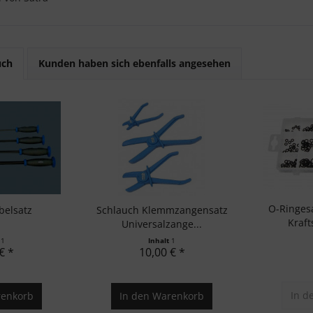
uch
Kunden haben sich ebenfalls angesehen
O-Ringesa
belsatz
Schlauch Klemmzangensatz
Kraft
Universalzange...
t
1
Inhalt
1
€ *
10,00 € *
In d
enkorb
In den
Warenkorb