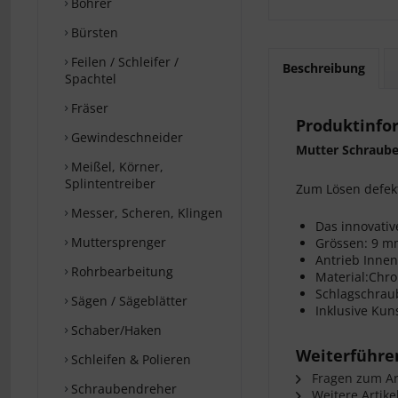
Bohrer
Bürsten
Feilen / Schleifer /
Beschreibung
Spachtel
Fräser
Produktinfo
Gewindeschneider
Mutter Schraube
Meißel, Körner,
Splintentreiber
Zum Lösen defek
Messer, Scheren, Klingen
Das innovative
Muttersprenger
Grössen: 9 
Antrieb Innenv
Rohrbearbeitung
Material:Chr
Schlagschrau
Sägen / Sägeblätter
Inklusive Kun
Schaber/Haken
Weiterführen
Schleifen & Polieren
Fragen zum Art
Schraubendreher
Weitere Artike