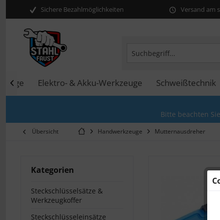
Sichere Bezahlmöglichkeiten
Versand am se
kzeuge
Elektro- & Akku-Werkzeuge
Schweißtechnik

Bitte beachten Si
Übersicht
Handwerkzeuge
Mutternausdreher
Kategorien
C
Steckschlüsselsätze &
Werkzeugkoffer
Steckschlüsseleinsätze