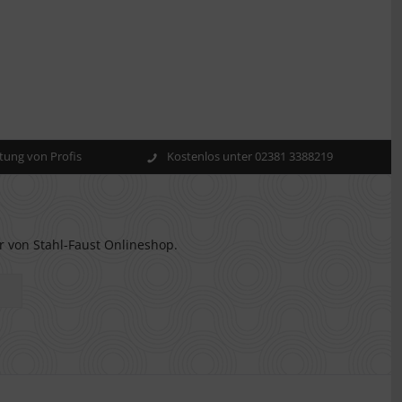
ung von Profis
Kostenlos unter 02381 3388219
r von Stahl-Faust Onlineshop.