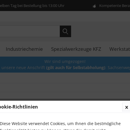
lben Tag bei Bestellung bis 13:00 Uhr
Kompetente Berat
Industriechemie
Spezialwerkzeuge KFZ
Werkstat
Wir sind umgezogen!
e unsere neue Anschrift
(gilt auch für Selbstabholung)
: Sachsenwe
ookie-Richtlinien
Mutter
tlg.
Diese Website verwendet Cookies, um Ihnen die bestmögliche