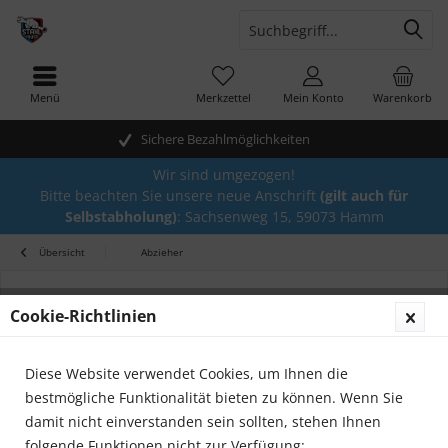
Menü
Merkzettel
Mein Konto
Warenkorb
Sichere Bezahlmöglichkeiten
Wir sind umgezogen!
Bitte beachten Sie unsere neue Anschrift
(gilt auch für
Selbstabholung)
: Sachsenweg 15, 59073 Hamm
Übersicht
Abzieher
Cookie-Richtlinien
Diese Website verwendet Cookies, um Ihnen die
bestmögliche Funktionalität bieten zu können. Wenn Sie
damit nicht einverstanden sein sollten, stehen Ihnen
folgende Funktionen nicht zur Verfügung: