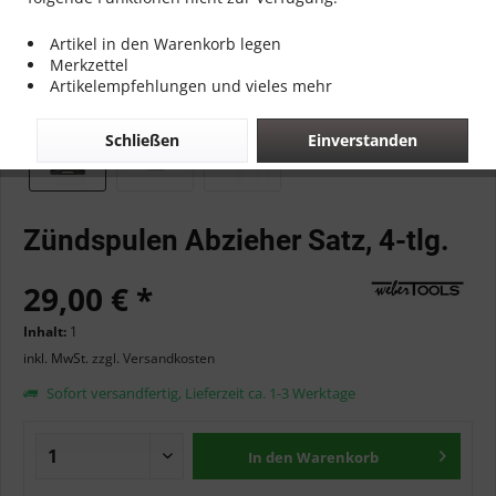
Artikel in den Warenkorb legen
Merkzettel
Artikelempfehlungen und vieles mehr
Schließen
Einverstanden
Zündspulen Abzieher Satz, 4-tlg.
29,00 € *
Inhalt:
1
inkl. MwSt.
zzgl. Versandkosten
Sofort versandfertig, Lieferzeit ca. 1-3 Werktage
In den
Warenkorb