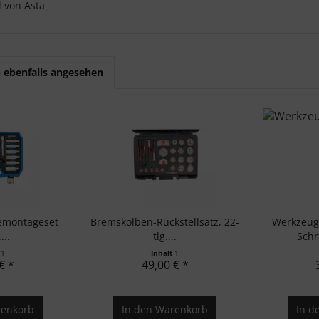
l von Asta
 ebenfalls angesehen
emontageset
Bremskolben-Rückstellsatz, 22-
Werkzeug
...
tlg....
Sch
t
1
Inhalt
1
€ *
49,00 € *
enkorb
In den
Warenkorb
In d