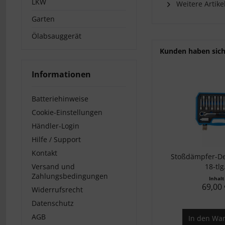
LKW
Weitere Artike
Garten
Ölabsauggerät
Kunden haben sich
Informationen
Batteriehinweise
Cookie-Einstellungen
Händler-Login
Hilfe / Support
Kontakt
Stoßdämpfer-D
Versand und
18-tlg.
Zahlungsbedingungen
Inhal
69,00 
Widerrufsrecht
Datenschutz
AGB
In den
War