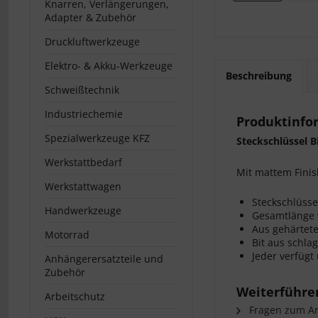
Knarren, Verlängerungen,
Adapter & Zubehör
Druckluftwerkzeuge
Elektro- & Akku-Werkzeuge
Beschreibung
Schweißtechnik
Industriechemie
Produktinfor
Spezialwerkzeuge KFZ
Steckschlüssel B
Werkstattbedarf
Mit mattem Finis
Werkstattwagen
Steckschlüsse
Handwerkzeuge
Gesamtlänge 
Aus gehärtet
Motorrad
Bit aus schla
Jeder verfügt
Anhängerersatzteile und
Zubehör
Weiterführen
Arbeitschutz
Fragen zum Art