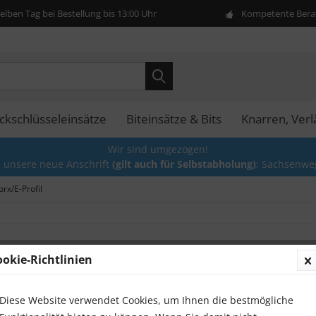
lben Tag bei Bestellung bis 13:00 Uhr
Kompetente Berat
ckschlüsseleinsätze
Biteinsätze & Bits
Knarren, Ver
Wir sind umgezogen!
e unsere neue Anschrift
(gilt auch für Selbstabholung)
: Sachsenwe
orx/E-Profil
ookie-Richtlinien
Stecks
Sternpr
Diese Website verwendet Cookies, um Ihnen die bestmögliche