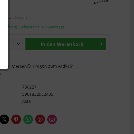
 *
l. Versandkosten
andfertig, Lieferzeit ca. 1-3 Werktage
In den
Warenkorb
Fragen zum Artikel?
hen
Merken
n
730227
5901832952435
Asta