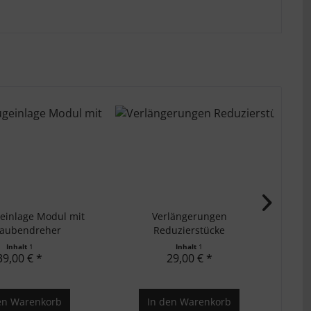
Ums
einlage Modul mit
Verlängerungen
raubendreher
Reduzierstücke
Kreuzgelenkesatz,...
Inhalt
1
Inhalt
1
39,00 € *
29,00 € *
en
Warenkorb
In den
Warenkorb