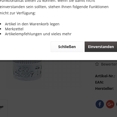
2,00 €
Funktionalität bieten zu können. Wenn Sie damit nicht
einverstanden sein sollten, stehen Ihnen folgende Funktionen
Inhalt:
1 Stück
nicht zur Verfügung:
inkl. MwSt.
zzg
Sofort vers
Artikel in den Warenkorb legen
Merkzettel
Artikelempfehlungen und vieles mehr
Schließen
Einverstanden
Vergleic
Bewerte
Artikel-Nr.:
EAN:
Hersteller: