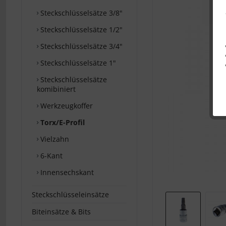
Steckschlüsselsätze 3/8"
Steckschlüsselsätze 1/2"
Steckschlüsselsätze 3/4"
Steckschlüsselsätze 1"
Steckschlüsselsätze
komibiniert
Werkzeugkoffer
Torx/E-Profil
Vielzahn
6-Kant
Innensechskant
Steckschlüsseleinsätze
Biteinsätze & Bits