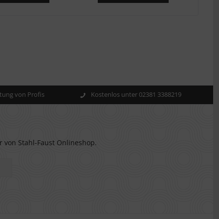
ung von Profis
Kostenlos unter 02381 3388219
r von Stahl-Faust Onlineshop.