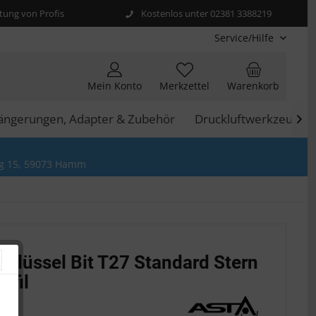
ung von Profis
Kostenlos unter 02381 3388219
Service/Hilfe
Mein Konto
Merkzettel
Warenkorb
längerungen, Adapter & Zubehör
Druckluftwerkzeuge

g 15, 59073 Hamm
chlüssel Bit T27 Standard Stern
ofil