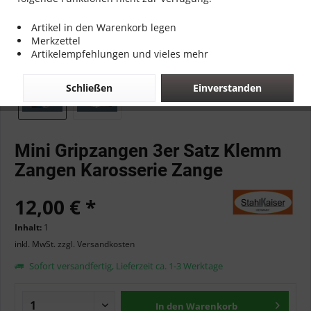
Artikel in den Warenkorb legen
Merkzettel
Artikelempfehlungen und vieles mehr
Schließen
Einverstanden
Mini Gripzangen 3er Satz Klemm
Zangen Karosserie Zange
12,00 € *
Inhalt:
1
inkl. MwSt.
zzgl. Versandkosten
Sofort versandfertig, Lieferzeit ca. 1-3 Werktage
In den
Warenkorb