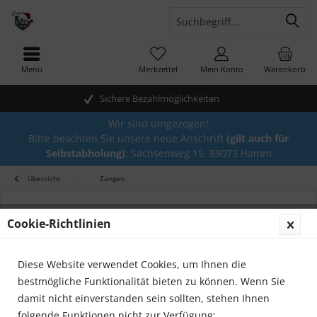
Menü
Merkzettel
Mein Konto
Warenkorb
Sichere Bezahlmöglichkeiten
Wir sind umgezogen!
Bitte beachten Sie unsere neue Anschrift
(gilt auch für
Selbstabholung)
: Sachsenweg 15, 59073 Hamm
Übersicht
Zangen
Cookie-Richtlinien
Diese Website verwendet Cookies, um Ihnen die
bestmögliche Funktionalität bieten zu können. Wenn Sie
damit nicht einverstanden sein sollten, stehen Ihnen
folgende Funktionen nicht zur Verfügung: