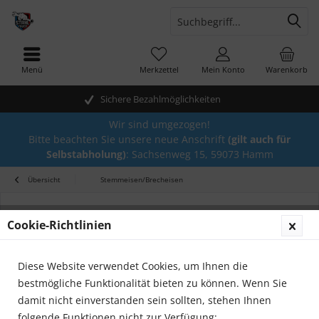
Menü
Merkzettel
Mein Konto
Warenkorb
Sichere Bezahlmöglichkeiten
Wir sind umgezogen!
Bitte beachten Sie unsere neue Anschrift
(gilt auch für
Selbstabholung)
: Sachsenweg 15, 59073 Hamm
Übersicht
Stemmeisen/Brecheisen
Cookie-Richtlinien
Diese Website verwendet Cookies, um Ihnen die
bestmögliche Funktionalität bieten zu können. Wenn Sie
damit nicht einverstanden sein sollten, stehen Ihnen
folgende Funktionen nicht zur Verfügung: