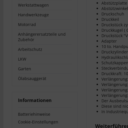
Abstützplatte
Werkstattwagen
Abstützwinke
Druckschuh
Handwerkzeuge
Druckkeil
Motorrad
Druckstück zy
Druckkugel (
Anhängerersatzteile und
Druckstück "V
Zubehör
Adapter
10 to. Hand
Arbeitschutz
Druckzylinder
Hydrauliksch
LKW
Schutzkappe
Steckverbind
Garten
Druckkraft: 10
Ölabsauggerät
Verlängerung
Verlängerung
Verlängerung
Verlängerung
Informationen
Der Ausbeulsa
Diese sind ni
In Industriequ
Batteriehinweise
Cookie-Einstellungen
Weiterführen