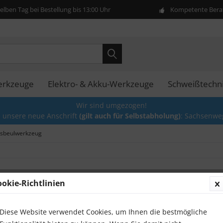
lben Tag bei Bestellung bis 13:00 Uhr
Kompetente Berat
erkzeuge
Elektro- & Akku-Werkzeuge
Schweißtechn
Wir sind umgezogen!
e unsere neue Anschrift
(gilt auch für Selbstabholung)
: Sachsenwe
sbeulwerkzeug
ookie-Richtlinien
Hydrau
Richts
Ausbeu
Diese Website verwendet Cookies, um Ihnen die bestmögliche