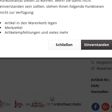
Funktionalität bieten zu können. Wenn Sie damit nicht
139,00
einverstanden sein sollten, stehen Ihnen folgende Funktionen
nicht zur Verfügung:
Inhalt:
1 Stück
inkl. MwSt.
zzg
Artikel in den Warenkorb legen
Merkzettel
Sofort vers
Artikelempfehlungen und vieles mehr
Schließen
Einverstanden
Vergleic
Bewerte
Artikel-Nr.:
EAN:
Hersteller: