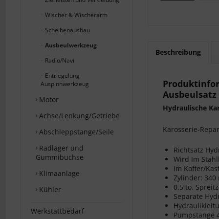
Wischer & Wischerarm
Scheibenausbau
Ausbeulwerkzeug
Beschreibung
Radio/Navi
Entriegelung-
Produktinfor
Auspinnwerkzeug
Ausbeulsatz
Motor
Hydraulische Kar
Achse/Lenkung/Getriebe
Karosserie-Repar
Abschleppstange/Seile
Radlager und
Richtsatz Hyd
Gummibuchse
Wird Im Stahl
Im Koffer/Kas
Klimaanlage
Zylinder: 34
0,5 to. Spreit
Kühler
Separate Hyd
Hydrauliklei
Werkstattbedarf
Pumpstange 