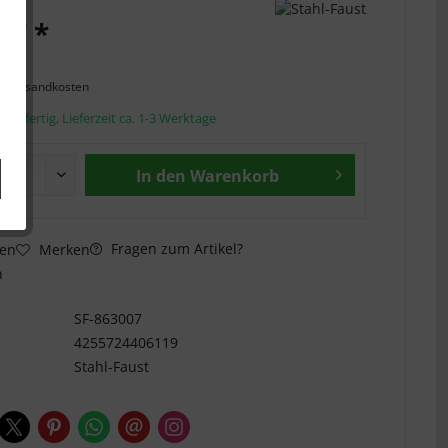
 € *
l. Versandkosten
andfertig, Lieferzeit ca. 1-3 Werktage
In den
Warenkorb
Fragen zum Artikel?
hen
Merken
n
SF-863007
4255724406119
Stahl-Faust