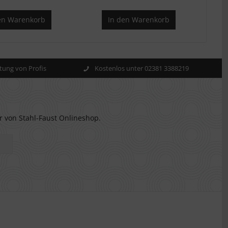
en
Warenkorb
In den
Warenkorb
ung von Profis
Kostenlos unter 02381 3388219
r von Stahl-Faust Onlineshop.