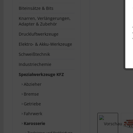
Biteinsätze & Bits
Knarren, Verlängerungen,
Adapter & Zubehör
Druckluftwerkzeuge
Elektro- & Akku-Werkzeuge
Schweißtechnik
Industriechemie
Spezialwerkzeuge KFZ
Abzieher
Bremse
Getriebe
Fahrwerk
Karosserie
Zierleisten und Verkleidung