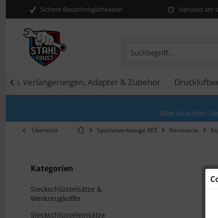
Sichere Bezahlmöglichkeiten
Versand am se
arren, Verlängerungen, Adapter & Zubehör
Druckluftw

Bitte beachten Si
Übersicht
Spezialwerkzeuge KFZ
Karosserie
Au
Kategorien
C
Steckschlüsselsätze &
Werkzeugkoffer
Steckschlüsseleinsätze