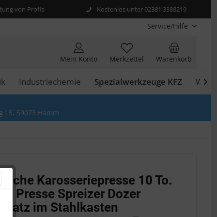
ung von Profis
Kostenlos unter 02381 3388219
Service/Hilfe
Mein Konto
Merkzettel
Warenkorb
ik
Industriechemie
Spezialwerkzeuge KFZ
Werks

g 15, 59073 Hamm
lische Karosseriepresse 10 To.
atz Presse Spreizer Dozer
lsatz im Stahlkasten