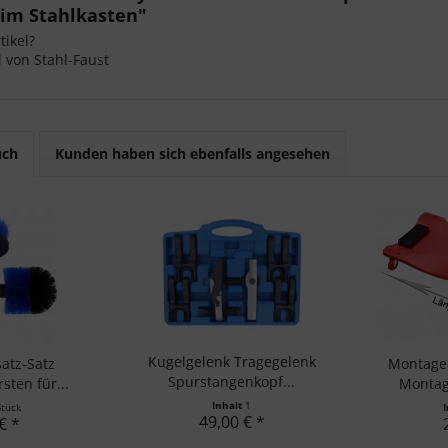
 im Stahlkasten"
ikel?
l von Stahl-Faust
uch
Kunden haben sich ebenfalls angesehen
Kugelgelenk Tragegelenk
atz-Satz
Montager
Spurstangenkopf...
sten für...
Montage
Inhalt
1
Stück
49,00 € *
€ *