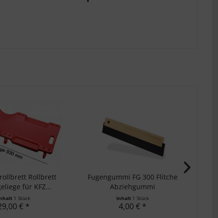
ollbrett Rollbrett
Fugengummi FG 300 Flitche
L
liege für KFZ...
Abziehgummi
Inhalt
1 Stück
Inhalt
1 Stück
29,00 € *
4,00 € *