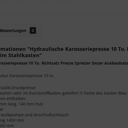
Bewertungen
0
mationen "Hydraulische Karosseriepresse 10 To. R
 im Stahlkasten"
osseriepresse 10 To. Richtsatz Presse Spreizer Dozer Ausbeulsat
atur Karosseriepresse 10 to.
raulik Druckpresse
kasten oder im Kunststoffkasten geliefert !!! Farbe des Kasten Bla
ten enthalten:
0 mm lang, 140 mm Hub
zer
raulikpumpe und Anschlußschlauch
tung 1450 mm
450 mm