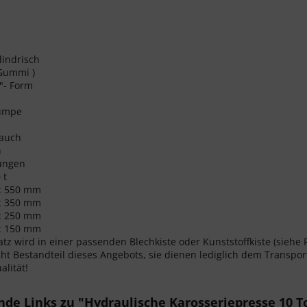
l
lindrisch
 Gummi )
"- Form
pumpe
lauch
n
ungen
 t
: 550 mm
: 350 mm
: 250 mm
: 150 mm
tz wird in einer passenden Blechkiste oder Kunststoffkiste (siehe Fo
cht Bestandteil dieses Angebots, sie dienen lediglich dem Transport
alität!
de Links zu "Hydraulische Karosseriepresse 10 To