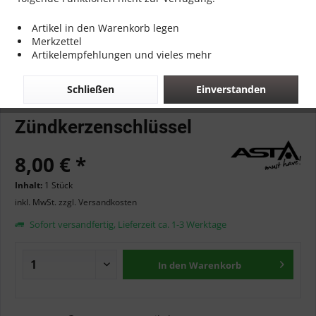
Artikel in den Warenkorb legen
Merkzettel
Artikelempfehlungen und vieles mehr
Schließen
Einverstanden
Zündkerzenschlüssel
8,00 € *
Inhalt:
1 Stück
inkl. MwSt.
zzgl. Versandkosten
Sofort versandfertig, Lieferzeit ca. 1-3 Werktage
In den
Warenkorb