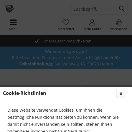
Menü
Merkzettel
Mein Konto
Warenkorb
Sichere Bezahlmöglichkeiten
Wir sind umgezogen!
Bitte beachten Sie unsere neue Anschrift
(gilt auch für
Selbstabholung)
: Sachsenweg 15, 59073 Hamm
Cookie-Richtlinien
Diese Website verwendet Cookies, um Ihnen die
bestmögliche Funktionalität bieten zu können. Wenn Sie
damit nicht einverstanden sein sollten, stehen Ihnen
folgende Funktionen nicht zur Verfügung: