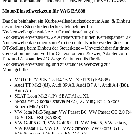
Produktinformationen "Motor-Einstellwerkzeug für VAG EA888"
Motor-Einstellwerkzeug für VAG EA888
Das Set beinhaltet ein Kurbelwellendruckstück zum Aus- & Einbau
des unteren Steuerkettendeckels, Mitnehmer für
Nockenwellengleitstücke zur Grundeinstellung des
Nockenwellenverstellers, 2× Arretierstifte für den Kettenspanner, 2×
Nockenwellenklemmen zum Arretieren der Nockenwellenräder im
OT-Stellung beim Einbau der Steuerkette – Unverzichtbar für dritte
Generation und sinnvoll für Generation eins & zwei, Adapter zum
Ein- und Ausbau des 4/3 Wege Zentralventils für die
Nockenwellenverstellung und zusätzliches Werkzeug zur
Montagehilfe.
MOTORTYPEN 1.8 R4 16 V TSI/TFSI (EA888)
Audi TT Mk2 (8J), Audi 8P A3, Audi B7 A4, Audi A4 (B8),
Audi A5
SEAT Leon Mk2 (1P), SEAT Altea XL
Skoda Yeti, Skoda Octavia Mk2 (1Z, Ming Rui), Skoda
Superb Mk2 (3T)
VW Jetta Mk5/Sagitar, VW Passat B6, VW Passat CC 2.0 R4
16 V TSI/TFSI (EA888)
VW Golf 5 GTI, VW Golf 6 GTI, VW Jetta 5, VW Jetta 6,
VW Passat B6, VW CC, VW Scirocco, VW Golf 6 GTI,
VW Scirocco, VW Passat B6, VW CC