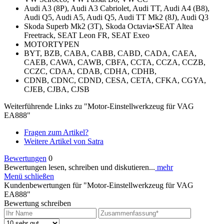
Audi A3 (8P), Audi A3 Cabriolet, Audi TT, Audi A4 (B8),
Audi Q5, Audi A5, Audi Q5, Audi TT Mk2 (8J), Audi Q3
Skoda Superb Mk2 (3T), Skoda Octavia•SEAT Altea
Freetrack, SEAT Leon FR, SEAT Exeo
MOTORTYPEN
BYT, BZB, CABA, CABB, CABD, CADA, CAEA,
CAEB, CAWA, CAWB, CBFA, CCTA, CCZA, CCZB,
CCZC, CDAA, CDAB, CDHA, CDHB,
CDNB, CDNC, CDND, CESA, CETA, CFKA, CGYA,
CJEB, CJBA, CJSB
Weiterführende Links zu "Motor-Einstellwerkzeug für VAG
EA888"
Fragen zum Artikel?
Weitere Artikel von Satra
Bewertungen
0
Bewertungen lesen, schreiben und diskutieren...
mehr
Menü schließen
Kundenbewertungen für "Motor-Einstellwerkzeug für VAG
EA888"
Bewertung schreiben