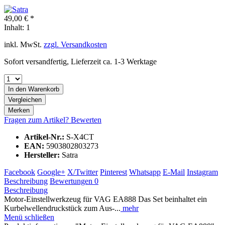
49,00 € *
Inhalt:
1
inkl. MwSt.
zzgl. Versandkosten
Sofort versandfertig, Lieferzeit ca. 1-3 Werktage
In den
Warenkorb
Vergleichen
Merken
Fragen zum Artikel?
Bewerten
Artikel-Nr.:
S-X4CT
EAN:
5903802803273
Hersteller:
Satra
Facebook
Google+
X/Twitter
Pinterest
Whatsapp
E-Mail
Instagram
Beschreibung
Bewertungen
0
Beschreibung
Motor-Einstellwerkzeug für VAG EA888 Das Set beinhaltet ein
Kurbelwellendruckstück zum Aus-...
mehr
Menü schließen