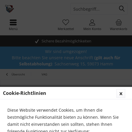
Menü
Merkzettel
Mein Konto
Warenkorb
Sichere Bezahlmöglichkeiten
Wir sind umgezogen!
Bitte beachten Sie unsere neue Anschrift
(gilt auch für
Selbstabholung)
: Sachsenweg 15, 59073 Hamm
Übersicht
VAG
Cookie-Richtlinien
Diese Website verwendet Cookies, um Ihnen die
bestmögliche Funktionalität bieten zu können. Wenn Sie
damit nicht einverstanden sein sollten, stehen Ihnen
folgende Funktionen nicht zur Verfügung: