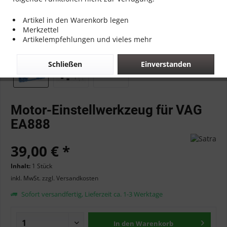
Artikel in den Warenkorb legen
Merkzettel
Artikelempfehlungen und vieles mehr
Schließen
Einverstanden
Motor-Einstellwerkzeug für VAG
EA888
39,00 € *
Inhalt:
1 Stück
inkl. MwSt.
zzgl. Versandkosten
Sofort versandfertig, Lieferzeit ca. 1-3 Werktage
In den
Warenkorb