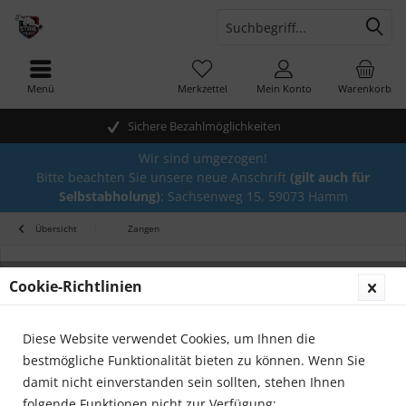
Menü
Merkzettel
Mein Konto
Warenkorb
Sichere Bezahlmöglichkeiten
Wir sind umgezogen!
Bitte beachten Sie unsere neue Anschrift
(gilt auch für
Selbstabholung)
: Sachsenweg 15, 59073 Hamm
Übersicht
Zangen
Cookie-Richtlinien
Diese Website verwendet Cookies, um Ihnen die
bestmögliche Funktionalität bieten zu können. Wenn Sie
damit nicht einverstanden sein sollten, stehen Ihnen
folgende Funktionen nicht zur Verfügung: