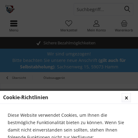
Menü
Merkzettel
Mein Konto
Warenkorb
Sichere Bezahlmöglichkeiten
Wir sind umgezogen!
Bitte beachten Sie unsere neue Anschrift
(gilt auch für
Selbstabholung)
: Sachsenweg 15, 59073 Hamm
Übersicht
Ölabsauggerät
Cookie-Richtlinien
Diese Website verwendet Cookies, um Ihnen die
bestmögliche Funktionalität bieten zu können. Wenn Sie
damit nicht einverstanden sein sollten, stehen Ihnen
folgende Funktionen nicht zur Verfügung: