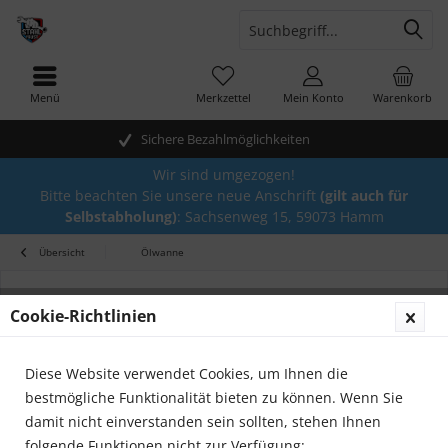
Menü
Merkzettel
Mein Konto
Warenkorb
Sichere Bezahlmöglichkeiten
Wir sind umgezogen!
Bitte beachten Sie unsere neue Anschrift
(gilt auch für
Selbstabholung)
: Sachsenweg 15, 59073 Hamm
Übersicht
Ölwanne
Cookie-Richtlinien
Diese Website verwendet Cookies, um Ihnen die
bestmögliche Funktionalität bieten zu können. Wenn Sie
damit nicht einverstanden sein sollten, stehen Ihnen
folgende Funktionen nicht zur Verfügung: