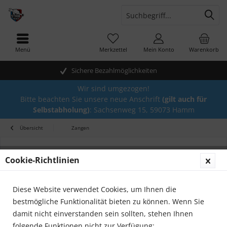
Menü
Merkzettel
Mein Konto
Warenkorb
Sichere Bezahlmöglichkeiten
Wir sind umgezogen!
Bitte beachten Sie unsere neue Anschrift
(gilt auch für
Selbstabholung)
: Sachsenweg 15, 59073 Hamm
Übersicht
Zangen
Cookie-Richtlinien
Diese Website verwendet Cookies, um Ihnen die
bestmögliche Funktionalität bieten zu können. Wenn Sie
damit nicht einverstanden sein sollten, stehen Ihnen
folgende Funktionen nicht zur Verfügung: