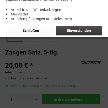
Artikel in den Warenkorb legen
Merkzettel
Artikelempfehlungen und vieles mehr
Schließen
Einverstanden
Zangen Satz, 5-tlg.
20,00 € *
Inhalt:
1 Stück
inkl. MwSt.
zzgl. Versandkosten
Sofort versandfertig, Lieferzeit ca. 1-3 Werktage
In den
Warenkorb