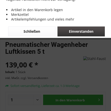
Artikel in den Warenkorb legen
Merkzettel
Artikelempfehlungen und vieles mehr
Schließen
Einverstanden
Pneumatischer Wagenheber
Luftkissen 5 t
139,00 € *
Inhalt:
1 Stück
inkl. MwSt.
zzgl. Versandkosten
Sofort versandfertig, Lieferzeit ca. 1-3 Werktage
In den
Warenkorb