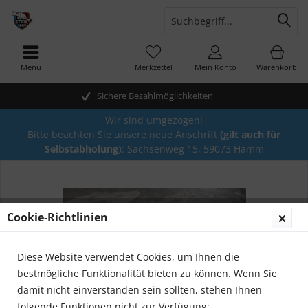
Menü
Merkzettel
Mein Konto
Warenkorb
Sichere Bezahlmöglichkeiten
Wir sind umgezogen!
Bitte beachten Sie unsere neue Anschrift
(gilt auch für
Selbstabholung)
: Sachsenweg 15, 59073 Hamm
Cookie-Richtlinien
Diese Website verwendet Cookies, um Ihnen die
bestmögliche Funktionalität bieten zu können. Wenn Sie
damit nicht einverstanden sein sollten, stehen Ihnen
folgende Funktionen nicht zur Verfügung: