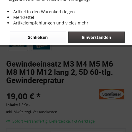
Artikel in den Warenkorb legen
Merkzettel
Artikelempfehlungen und vieles mehr
Schließen
Einverstanden
Gewindeeinsatz M3 M4 M5 M6
M8 M10 M12 lang 2, 5D 60-tlg.
Gewinderepratur
19,00 € *
Inhalt:
1 Stück
inkl. MwSt.
zzgl. Versandkosten
Sofort versandfertig, Lieferzeit ca. 1-3 Werktage