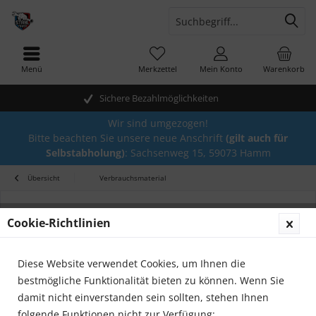
Menü
Merkzettel
Mein Konto
Warenkorb
Sichere Bezahlmöglichkeiten
Wir sind umgezogen!
Bitte beachten Sie unsere neue Anschrift
(gilt auch für
Selbstabholung)
: Sachsenweg 15, 59073 Hamm
Übersicht
Verbrauchsmaterial
Cookie-Richtlinien
Diese Website verwendet Cookies, um Ihnen die
bestmögliche Funktionalität bieten zu können. Wenn Sie
damit nicht einverstanden sein sollten, stehen Ihnen
folgende Funktionen nicht zur Verfügung: