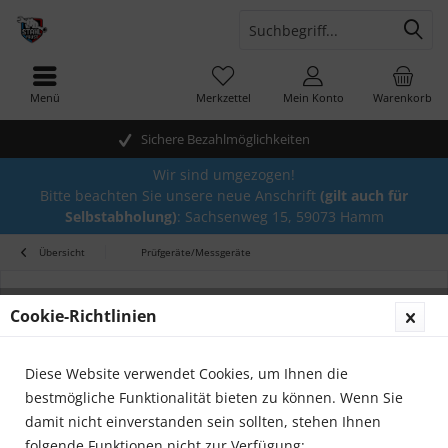
Menü
Merkzettel
Mein Konto
Warenkorb
Sichere Bezahlmöglichkeiten
Wir sind umgezogen!
Bitte beachten Sie unsere neue Anschrift
(gilt auch für
Selbstabholung)
: Sachsenweg 15, 59073 Hamm
Übersicht
Prüfgeräte/Messgeräte
Cookie-Richtlinien
Diese Website verwendet Cookies, um Ihnen die
bestmögliche Funktionalität bieten zu können. Wenn Sie
damit nicht einverstanden sein sollten, stehen Ihnen
folgende Funktionen nicht zur Verfügung: