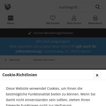
Menü
Merkzettel
Mein Konto
Warenkorb
Sichere Bezahlmöglichkeiten
Wir sind umgezogen!
Bitte beachten Sie unsere neue Anschrift
(gilt auch für
Selbstabholung)
: Sachsenweg 15, 59073 Hamm
Übersicht
Vielzahn-Sortiment
Cookie-Richtlinien
Diese Website verwendet Cookies, um Ihnen die
bestmögliche Funktionalität bieten zu können. Wenn Sie
damit nicht einverstanden sein sollten, stehen Ihnen
folgende Funktionen nicht zur Verfügung: