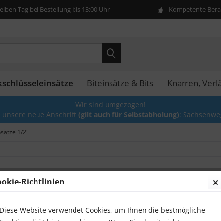
lben Tag bei Bestellung bis 13:00 Uhr
Kompetente Berat
kschlüsseleinsätze
Biteinsätze & Bits
Knarren, Ver
Wir sind umgezogen!
e unsere neue Anschrift
(gilt auch für Selbstabholung)
: Sachsenwe
nsätze 1/2"
ookie-Richtlinien
Kraft S
mm 1/
Diese Website verwendet Cookies, um Ihnen die bestmögliche