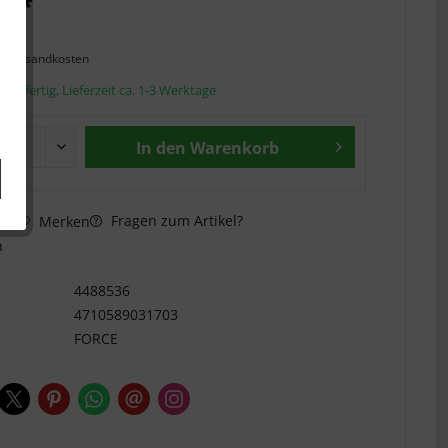
€ *
l. Versandkosten
andfertig, Lieferzeit ca. 1-3 Werktage
In den
Warenkorb
Fragen zum Artikel?
hen
Merken
n
4488536
4710589031703
FORCE