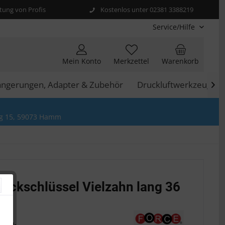
ung von Profis
Kostenlos unter 02381 3388219
Service/Hilfe
Mein Konto
Merkzettel
Warenkorb
längerungen, Adapter & Zubehör
Druckluftwerkzeuge

g 15, 59073 Hamm
teckschlüssel Vielzahn lang 36
2"