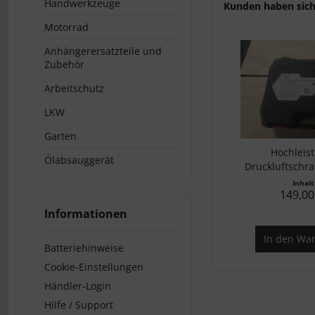
Handwerkzeuge
Kunden haben sich
Motorrad
Anhängerersatzteile und
Zubehör
Arbeitschutz
LKW
Garten
Hochleis
Ölabsauggerät
Druckluftschra
(2400.
Inhal
149,00
Informationen
In den
War
Batteriehinweise
Cookie-Einstellungen
Händler-Login
Hilfe / Support