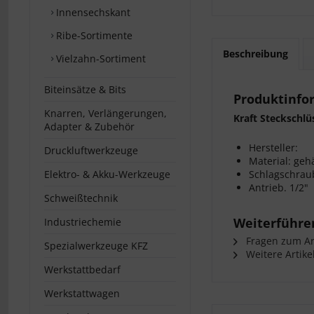
Innensechskant
Ribe-Sortimente
Beschreibung
Vielzahn-Sortiment
Biteinsätze & Bits
Produktinfor
Knarren, Verlängerungen,
Kraft Steckschlü
Adapter & Zubehör
Hersteller:
Druckluftwerkzeuge
Material: geh
Elektro- & Akku-Werkzeuge
Schlagschrau
Antrieb. 1/2"
Schweißtechnik
Weiterführen
Industriechemie
Fragen zum Art
Spezialwerkzeuge KFZ
Weitere Artike
Werkstattbedarf
Werkstattwagen