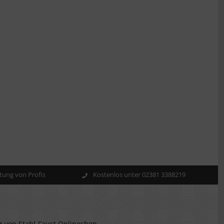
ung von Profis
Kostenlos unter 02381 3388219
r von Stahl-Faust Onlineshop.