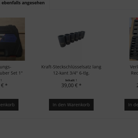
 ebenfalls angesehen
tungs-
Kraft-Steckschlüsselsatz lang
Ver
uber Set 1"
12-kant 3/4" 6-tlg.
Red
..
Kreuz
t
1
Inhalt
1
 € *
39,00 € *
enkorb
In den
Warenkorb
In d