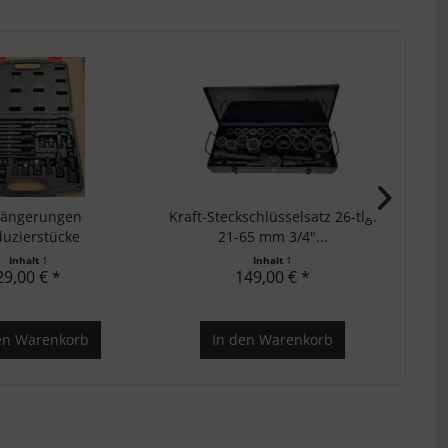
längerungen
Kraft-Steckschlüsselsatz 26-tlg.
Ho
uzierstücke
21-65 mm 3/4"...
Sch
gelenkesatz,...
Inhalt
1
Inhalt
1
29,00 € *
149,00 € *
en
Warenkorb
In den
Warenkorb