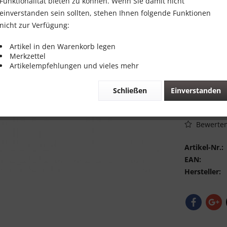
15,00 
Funktionalität bieten zu können. Wenn Sie damit nicht
einverstanden sein sollten, stehen Ihnen folgende Funktionen
Inhalt:
1 Stück
nicht zur Verfügung:
inkl. MwSt.
zzg
Sofort vers
Artikel in den Warenkorb legen
Merkzettel
Artikelempfehlungen und vieles mehr
Schließen
Einverstanden
Vergleic
Bewerte
Artikel-Nr.:
EAN:
Hersteller: