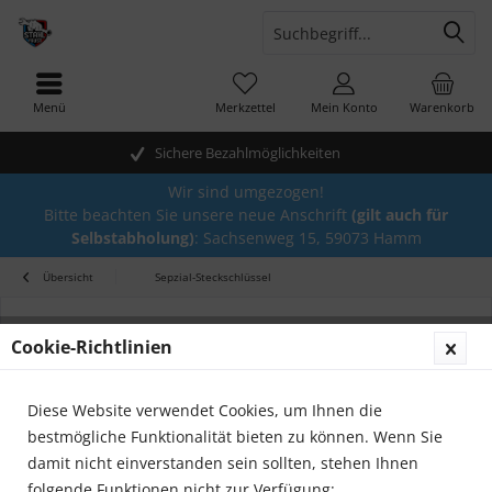
Menü
Merkzettel
Mein Konto
Warenkorb
Sichere Bezahlmöglichkeiten
Wir sind umgezogen!
Bitte beachten Sie unsere neue Anschrift
(gilt auch für
Selbstabholung)
: Sachsenweg 15, 59073 Hamm
Übersicht
Sepzial-Steckschlüssel
Cookie-Richtlinien
Diese Website verwendet Cookies, um Ihnen die
bestmögliche Funktionalität bieten zu können. Wenn Sie
damit nicht einverstanden sein sollten, stehen Ihnen
folgende Funktionen nicht zur Verfügung: