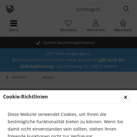
Menü
Merkzettel
Mein Konto
Warenkorb
Sichere Bezahlmöglichkeiten
Wir sind umgezogen!
Bitte beachten Sie unsere neue Anschrift
(gilt auch für
Selbstabholung)
: Sachsenweg 15, 59073 Hamm
Übersicht
Bürsten
Cookie-Richtlinien
Diese Website verwendet Cookies, um Ihnen die
bestmögliche Funktionalität bieten zu können. Wenn Sie
damit nicht einverstanden sein sollten, stehen Ihnen
folgende Funktionen nicht zur Verfügung: