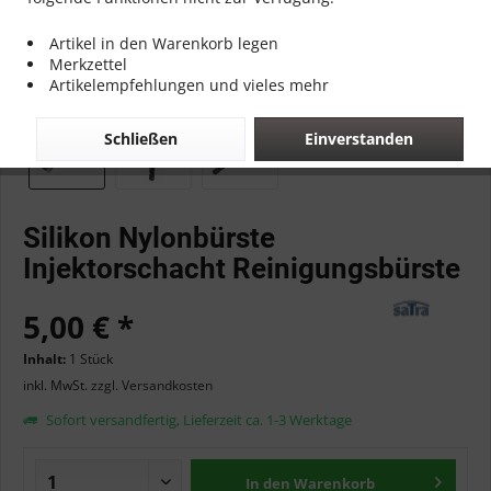
Artikel in den Warenkorb legen
Merkzettel
Artikelempfehlungen und vieles mehr
Schließen
Einverstanden
Silikon Nylonbürste
Injektorschacht Reinigungsbürste
5,00 € *
Inhalt:
1 Stück
inkl. MwSt.
zzgl. Versandkosten
Sofort versandfertig, Lieferzeit ca. 1-3 Werktage
In den
Warenkorb