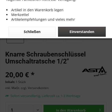
Artikel in den Warenkorb legen
Merkzettel
Artikelempfehlungen und vieles mehr
Schließen
Einverstanden
Knarre Schraubenschlüssel
Umschaltratsche 1/2"
20,00 € *
Inhalt:
1 Stück
inkl. MwSt.
zzgl. Versandkosten
Sofort versandfertig, Lieferzeit ca. 1-3 Werktage
In den
Warenkorb