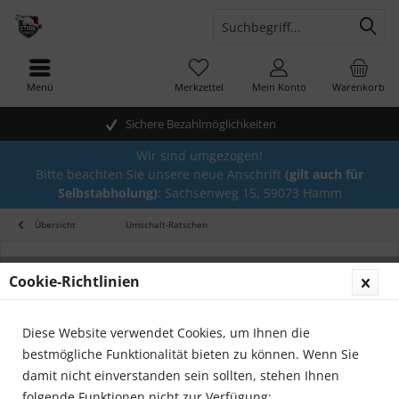
Menü
Merkzettel
Mein Konto
Warenkorb
Sichere Bezahlmöglichkeiten
Wir sind umgezogen!
Bitte beachten Sie unsere neue Anschrift
(gilt auch für
Selbstabholung)
: Sachsenweg 15, 59073 Hamm
Übersicht
Umschalt-Ratschen
Cookie-Richtlinien
Diese Website verwendet Cookies, um Ihnen die
bestmögliche Funktionalität bieten zu können. Wenn Sie
damit nicht einverstanden sein sollten, stehen Ihnen
folgende Funktionen nicht zur Verfügung: