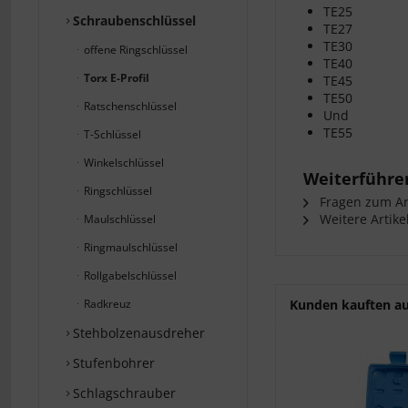
TE25
Schraubenschlüssel
TE27
TE30
offene Ringschlüssel
TE40
Torx E-Profil
TE45
TE50
Ratschenschlüssel
Und
TE55
T-Schlüssel
Winkelschlüssel
Weiterführen
Ringschlüssel
Fragen zum Art
Weitere Artike
Maulschlüssel
Ringmaulschlüssel
Rollgabelschlüssel
Radkreuz
Kunden kauften a
Stehbolzenausdreher
Stufenbohrer
Schlagschrauber