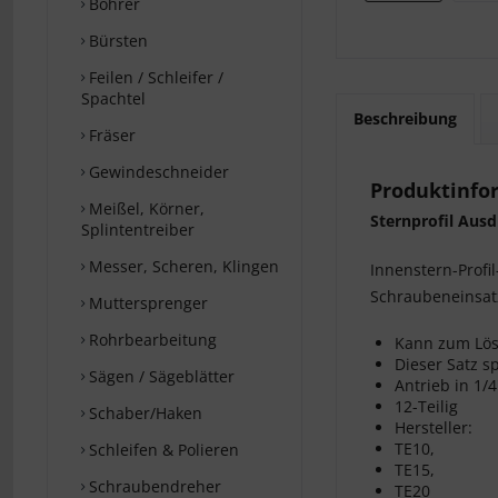
Bohrer
Bürsten
Feilen / Schleifer /
Spachtel
Beschreibung
Fräser
Gewindeschneider
Produktinfor
Meißel, Körner,
Sternprofil Ausd
Splintentreiber
Messer, Scheren, Klingen
Innenstern-Profil
Schraubeneinsat
Muttersprenger
Rohrbearbeitung
Kann zum Lös
Dieser Satz s
Sägen / Sägeblätter
Antrieb in 1/
12-Teilig
Schaber/Haken
Hersteller:
TE10,
Schleifen & Polieren
TE15,
Schraubendreher
TE20