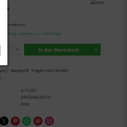
€ *
l. Versandkosten
andfertig, Lieferzeit ca. 1-3 Werktage
In den
Warenkorb
Fragen zum Artikel?
hen
Merken
n
A-T12ES
5903246525618
Asta