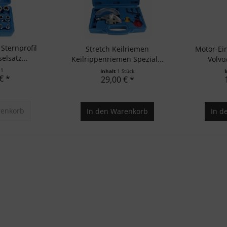
 Sternprofil
Stretch Keilriemen
Motor-Ei
elsatz...
Keilrippenriemen Spezial...
Volvo
t
1
Inhalt
1 Stück
€ *
29,00 € *
enkorb
In den
Warenkorb
In d