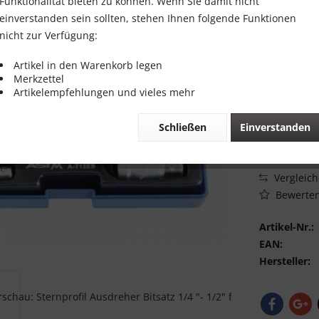
Funktionalität bieten zu können. Wenn Sie damit nicht
15,00 
einverstanden sein sollten, stehen Ihnen folgende Funktionen
nicht zur Verfügung:
Inhalt:
1
inkl. MwSt.
zzg
Artikel in den Warenkorb legen
Merkzettel
Sofort vers
Artikelempfehlungen und vieles mehr
Schließen
Einverstanden
Vergleic
Bewerte
Artikel-Nr.:
EAN:
Hersteller: