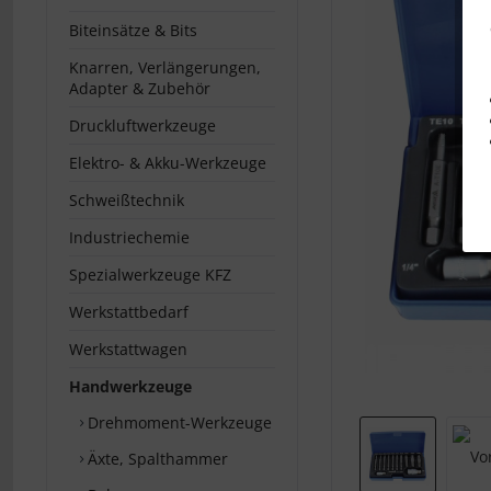
Biteinsätze & Bits
Knarren, Verlängerungen,
Adapter & Zubehör
Druckluftwerkzeuge
Elektro- & Akku-Werkzeuge
Schweißtechnik
Industriechemie
Spezialwerkzeuge KFZ
Werkstattbedarf
Werkstattwagen
Handwerkzeuge
Drehmoment-Werkzeuge
Äxte, Spalthammer