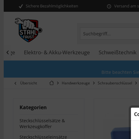
Sichere Bezahlmöglichkeiten
Versand am se
kzeuge
Elektro- & Akku-Werkzeuge
Schweißtechnik

Bitte beachten Si
Übersicht
Handwerkzeuge
Schraubenschlüssel
Kategorien
C
Steckschlüsselsätze &
Werkzeugkoffer
Steckschlüsseleinsätze