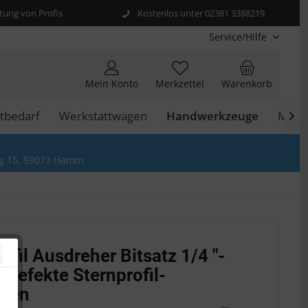
ung von Profis
Kostenlos unter 02381 3388219
Service/Hilfe
Mein Konto
Merkzettel
Warenkorb
tbedarf
Werkstattwagen
Handwerkzeuge
Moto

g 15, 59073 Hamm
ofil Ausdreher Bitsatz 1/4 "-
r Defekte Sternprofil-
uben