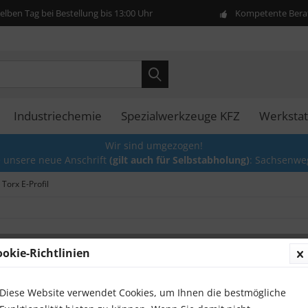
lben Tag bei Bestellung bis 13:00 Uhr
Kompetente Berat
Industriechemie
Spezialwerkzeuge KFZ
Werkstat
Wir sind umgezogen!
e unsere neue Anschrift
(gilt auch für Selbstabholung)
: Sachsenwe
Torx E-Profil
ookie-Richtlinien
Sternpr
1/2" fü
Schra
Diese Website verwendet Cookies, um Ihnen die bestmögliche