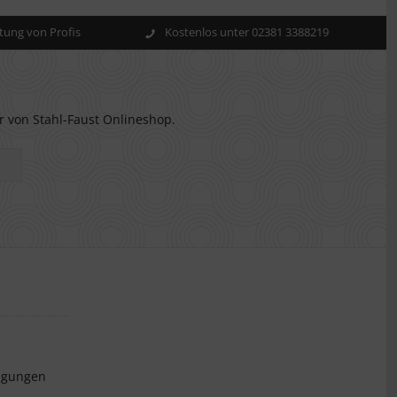
ung von Profis
Kostenlos unter 02381 3388219
r von Stahl-Faust Onlineshop.
ngungen