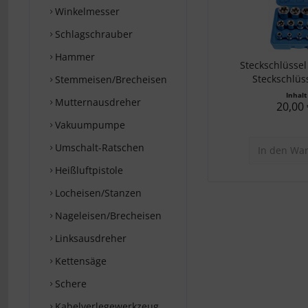
Winkelmesser
Schlagschrauber
Hammer
Steckschlüssel
Steckschlüss
Stemmeisen/Brecheisen
Inhal
Mutternausdreher
20,00 
Vakuumpumpe
Umschalt-Ratschen
In den
War
Heißluftpistole
Locheisen/Stanzen
Nageleisen/Brecheisen
Linksausdreher
Kettensäge
Schere
Kabelverlegewerkzeug