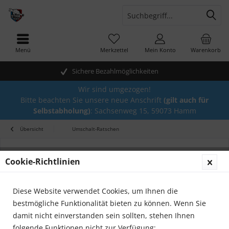
Menü
Merkzettel
Mein Konto
Warenkorb
Sichere Bezahlmöglichkeiten
Wir sind umgezogen!
Bitte beachten Sie unsere neue Anschrift
(gilt auch für
Selbstabholung)
: Sachsenweg 15, 59073 Hamm
Übersicht
Umschalt-Ratschen
Cookie-Richtlinien
Diese Website verwendet Cookies, um Ihnen die
bestmögliche Funktionalität bieten zu können. Wenn Sie
damit nicht einverstanden sein sollten, stehen Ihnen
folgende Funktionen nicht zur Verfügung: