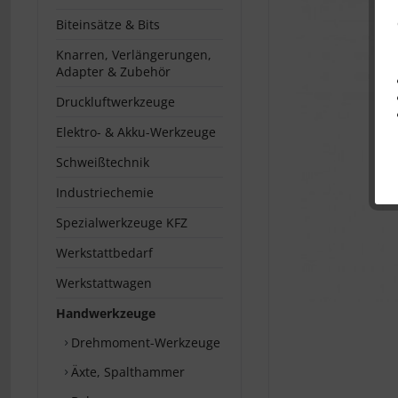
Biteinsätze & Bits
Knarren, Verlängerungen,
Adapter & Zubehör
Druckluftwerkzeuge
Elektro- & Akku-Werkzeuge
Schweißtechnik
Industriechemie
Spezialwerkzeuge KFZ
Werkstattbedarf
Werkstattwagen
Handwerkzeuge
Drehmoment-Werkzeuge
Äxte, Spalthammer