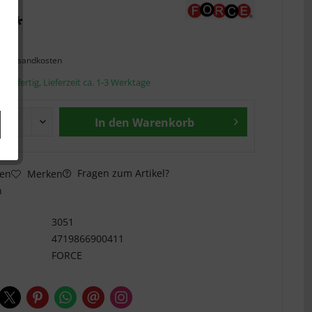
€ *
l. Versandkosten
andfertig, Lieferzeit ca. 1-3 Werktage
In den
Warenkorb
Fragen zum Artikel?
hen
Merken
n
3051
4719866900411
FORCE