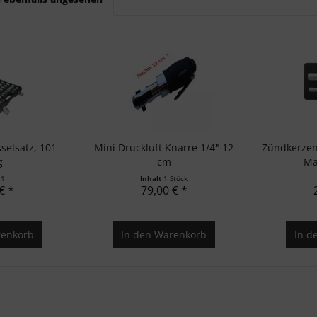
selsatz, 101-
Mini Druckluft Knarre 1/4" 12
Zündkerzens
g
cm
Ma
t
1
Inhalt
1 Stück
€ *
79,00 € *
enkorb
In den
Warenkorb
In d