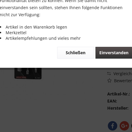
Funktionalität bieten zu können. Wenn Sie damit nicht
25,00 
einverstanden sein sollten, stehen Ihnen folgende Funktionen
nicht zur Verfügung:
Inhalt:
1 Stück
inkl. MwSt.
zzg
Artikel in den Warenkorb legen
Merkzettel
Sofort vers
Artikelempfehlungen und vieles mehr
Schließen
Einverstanden
Vergleic
Bewerte
Artikel-Nr.:
EAN:
Hersteller: