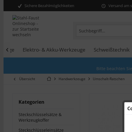
Sichere Bezahlmöglichkeiten
Versand am se
kzeuge
Elektro- & Akku-Werkzeuge
Schweißtechnik

Bitte beachten Si
Übersicht
Handwerkzeuge
Umschalt-Ratschen
Kategorien
C
Steckschlüsselsätze &
Werkzeugkoffer
Steckschlüsseleinsätze