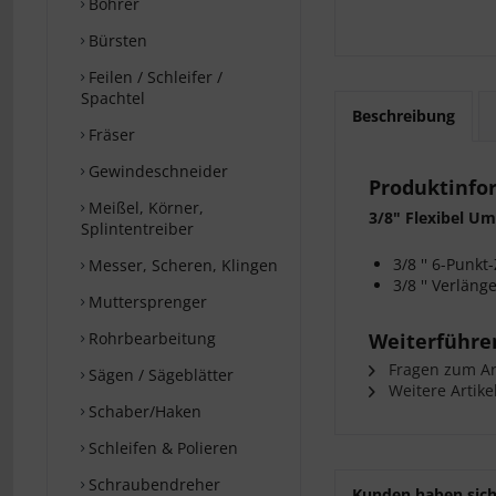
Bohrer
Bürsten
Feilen / Schleifer /
Spachtel
Beschreibung
Fräser
Gewindeschneider
Produktinfo
Meißel, Körner,
3/8" Flexibel U
Splintentreiber
3/8 '' 6-Punk
Messer, Scheren, Klingen
3/8 '' Verlän
Muttersprenger
Rohrbearbeitung
Weiterführe
Fragen zum Art
Sägen / Sägeblätter
Weitere Artike
Schaber/Haken
Schleifen & Polieren
Schraubendreher
Kunden haben sich