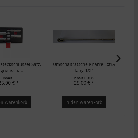
teckschlüssel Satz,
Umschaltratsche Knarre Extra
gnetisch,...
lang 1/2"
Ste
Inhalt
1
Inhalt
1 Stück
25,00 € *
25,00 € *
en
Warenkorb
In den
Warenkorb