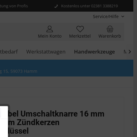
ung von Profis
Kostenlos unter 02381 3388219
Service/Hilfe
Mein Konto
Merkzettel
Warenkorb
tbedarf
Werkstattwagen
Handwerkzeuge
Moto

g 15, 59073 Hamm
lexibel Umschaltknarre 16 mm
 mm Zündkerzen
chlüssel