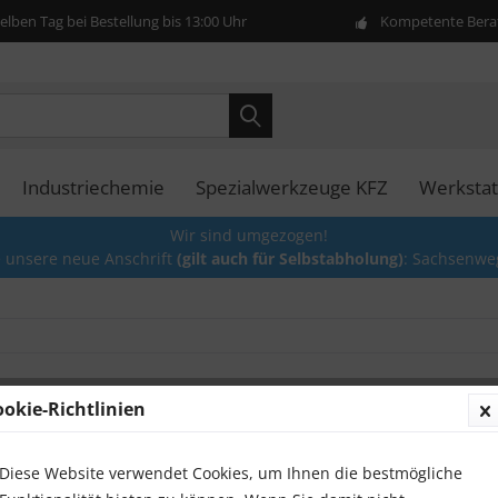
lben Tag bei Bestellung bis 13:00 Uhr
Kompetente Berat
Industriechemie
Spezialwerkzeuge KFZ
Werkstat
Wir sind umgezogen!
e unsere neue Anschrift
(gilt auch für Selbstabholung)
: Sachsenwe
ookie-Richtlinien
3/8" F
und 22
Stecks
Diese Website verwendet Cookies, um Ihnen die bestmögliche