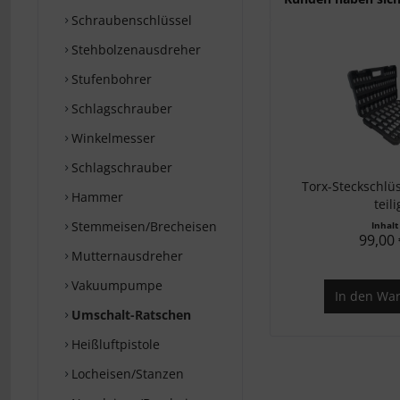
Schraubenschlüssel
Stehbolzenausdreher
Stufenbohrer
Schlagschrauber
Winkelmesser
Schlagschrauber
Torx-Steckschlüs
Hammer
teili
Stemmeisen/Brecheisen
Inhal
99,00 
Mutternausdreher
Vakuumpumpe
In den
War
Umschalt-Ratschen
Heißluftpistole
Locheisen/Stanzen