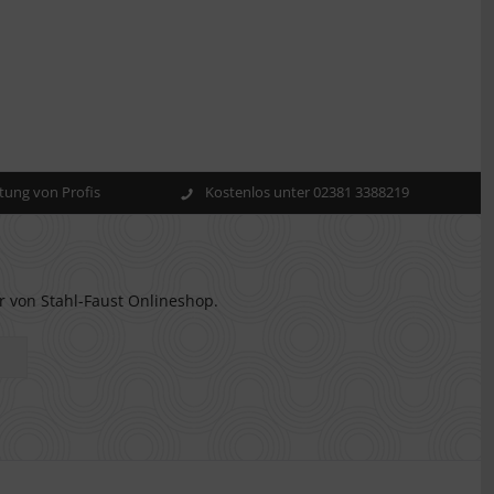
ung von Profis
Kostenlos unter 02381 3388219
r von Stahl-Faust Onlineshop.