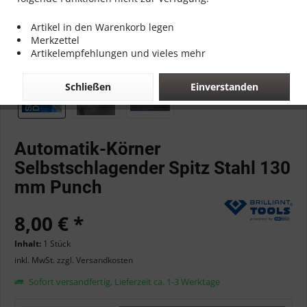
Artikel in den Warenkorb legen
Merkzettel
Artikelempfehlungen und vieles mehr
Schließen
Einverstanden
Automatik-Körner
Selbstschlagender Spitz Stahl 130
mm Punch
8,00 € *
Inhalt:
1 Stück
inkl. MwSt.
zzgl. Versandkosten
Sofort versandfertig, Lieferzeit ca. 1-3 Werktage