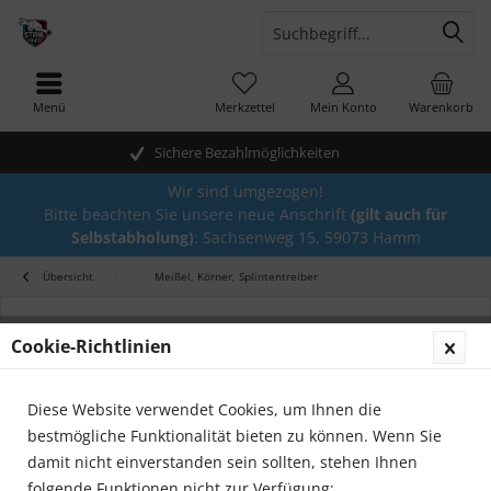
Menü
Merkzettel
Mein Konto
Warenkorb
Sichere Bezahlmöglichkeiten
Wir sind umgezogen!
Bitte beachten Sie unsere neue Anschrift
(gilt auch für
Selbstabholung)
: Sachsenweg 15, 59073 Hamm
Übersicht
Meißel, Körner, Splintentreiber
Cookie-Richtlinien
Diese Website verwendet Cookies, um Ihnen die
bestmögliche Funktionalität bieten zu können. Wenn Sie
damit nicht einverstanden sein sollten, stehen Ihnen
folgende Funktionen nicht zur Verfügung: