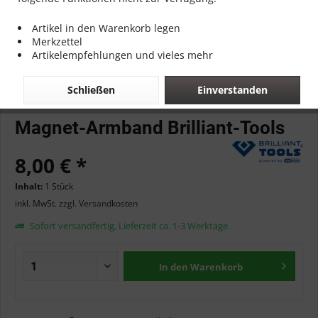
Artikel in den Warenkorb legen
Merkzettel
Artikelempfehlungen und vieles mehr
Schließen
Einverstanden
Magnet-Armband Brilliant-Tools
8,00 € *
Inhalt:
1 Stück
inkl. MwSt.
zzgl. Versandkosten
Sofort versandfertig, Lieferzeit ca. 1-3 Werktage
In den
Warenkorb