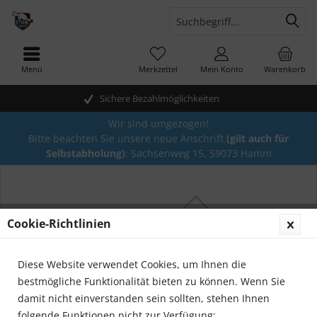
Menü
Merkzettel
Mein Konto
Warenkorb
Sichere Bezahlmöglichkeiten
Wir sind umgezogen!
Bitte beachten Sie unsere neue Anschrift
(gilt auch für
Selbstabholung)
: Sachsenweg 15, 59073 Hamm
Cookie-Richtlinien
Diese Website verwendet Cookies, um Ihnen die
bestmögliche Funktionalität bieten zu können. Wenn Sie
damit nicht einverstanden sein sollten, stehen Ihnen
folgende Funktionen nicht zur Verfügung: