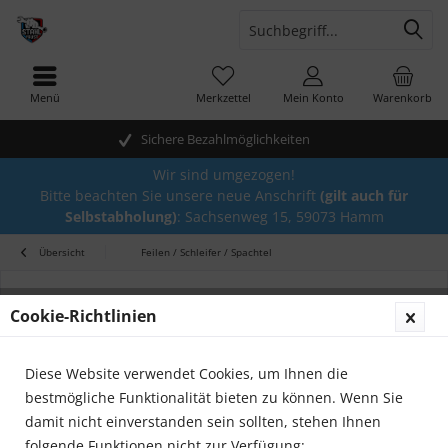
Menü
Merkzettel
Mein Konto
Warenkorb
Sichere Bezahlmöglichkeiten
Wir sind umgezogen!
Bitte beachten Sie unsere neue Anschrift
(gilt auch für
Selbstabholung)
: Sachsenweg 15, 59073 Hamm
Übersicht
Feilen / Schleifer / Spachtel
Cookie-Richtlinien
Diese Website verwendet Cookies, um Ihnen die
bestmögliche Funktionalität bieten zu können. Wenn Sie
damit nicht einverstanden sein sollten, stehen Ihnen
folgende Funktionen nicht zur Verfügung: