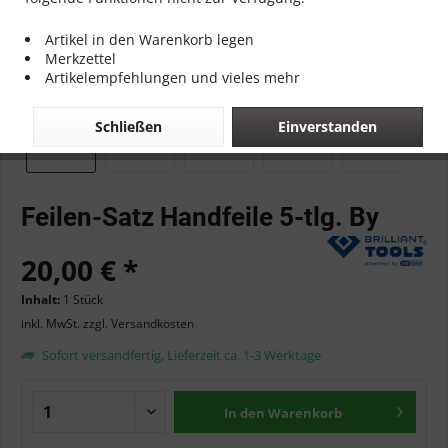
Artikel in den Warenkorb legen
Merkzettel
Artikelempfehlungen und vieles mehr
Schließen
Einverstanden
Feilen-Satz Handfeile 5-tlg. By
20,00 € *
Inhalt:
1 Stück
inkl. MwSt.
zzgl. Versandkosten
Sofort versandfertig, Lieferzeit ca. 1-3 Werktage
In den
Warenkorb