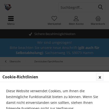
Menü
Merkzettel
Mein Konto
Warenkorb
Sichere Bezahlmöglichkeiten
Wir sind umgezogen!
Bitte beachten Sie unsere neue Anschrift
(gilt auch für
Selbstabholung)
: Sachsenweg 15, 59073 Hamm
Übersicht
Zerstäuber/Sprühflasche
Cookie-Richtlinien
Diese Website verwendet Cookies, um Ihnen die
bestmögliche Funktionalität bieten zu können. Wenn Sie
damit nicht einverstanden sein sollten, stehen Ihnen
folgende Funktionen nicht zur Verfügung: