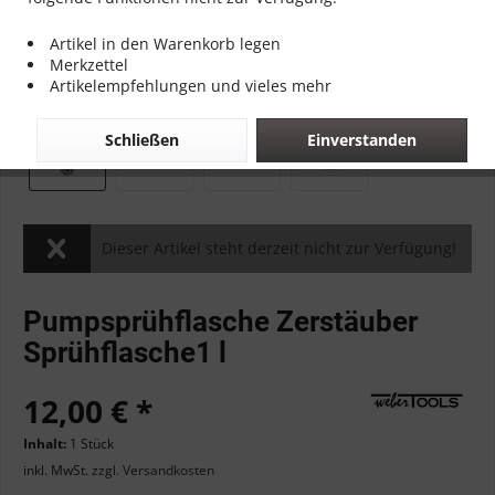
Artikel in den Warenkorb legen
Merkzettel
Artikelempfehlungen und vieles mehr
Schließen
Einverstanden
Dieser Artikel steht derzeit nicht zur Verfügung!
Pumpsprühflasche Zerstäuber
Sprühflasche1 l
12,00 € *
Inhalt:
1 Stück
inkl. MwSt.
zzgl. Versandkosten