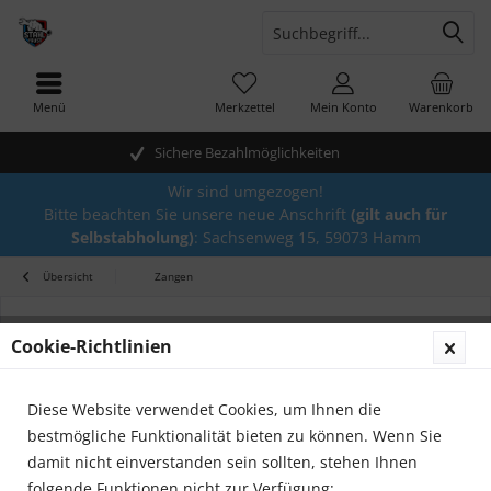
Menü
Merkzettel
Mein Konto
Warenkorb
Sichere Bezahlmöglichkeiten
Wir sind umgezogen!
Bitte beachten Sie unsere neue Anschrift
(gilt auch für
Selbstabholung)
: Sachsenweg 15, 59073 Hamm
Übersicht
Zangen
Cookie-Richtlinien
Diese Website verwendet Cookies, um Ihnen die
bestmögliche Funktionalität bieten zu können. Wenn Sie
damit nicht einverstanden sein sollten, stehen Ihnen
folgende Funktionen nicht zur Verfügung: