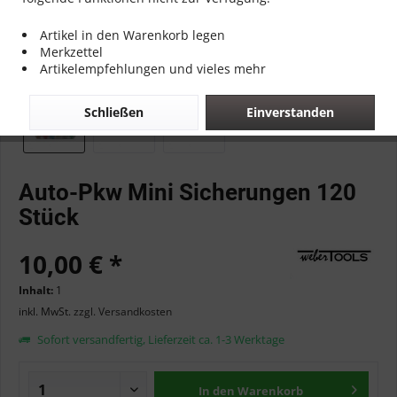
Artikel in den Warenkorb legen
Merkzettel
Artikelempfehlungen und vieles mehr
Schließen
Einverstanden
Auto-Pkw Mini Sicherungen 120
Stück
10,00 € *
Inhalt:
1
inkl. MwSt.
zzgl. Versandkosten
Sofort versandfertig, Lieferzeit ca. 1-3 Werktage
In den
Warenkorb