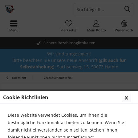
Menü
Merkzettel
Mein Konto
Warenkorb
Sichere Bezahlmöglichkeiten
Wir sind umgezogen!
Bitte beachten Sie unsere neue Anschrift
(gilt auch für
Selbstabholung)
: Sachsenweg 15, 59073 Hamm
Übersicht
Verbrauchsmaterial
Cookie-Richtlinien
Diese Website verwendet Cookies, um Ihnen die
bestmögliche Funktionalität bieten zu können. Wenn Sie
damit nicht einverstanden sein sollten, stehen Ihnen
folgende Funktionen nicht zur Verfügung: