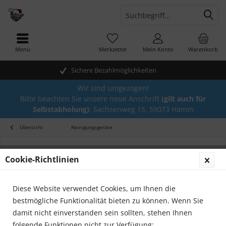
Menü
Merkzettel
Mein Konto
Warenkorb
Sichere Bezahlmöglichkeiten
Wir sind umgezogen!
Bitte beachten Sie unsere neue Anschrift
(gilt auch für
Selbstabholung)
: Sachsenweg 15, 59073 Hamm
Übersicht
Reinigungsgeräte
Cookie-Richtlinien
Diese Website verwendet Cookies, um Ihnen die
bestmögliche Funktionalität bieten zu können. Wenn Sie
damit nicht einverstanden sein sollten, stehen Ihnen
folgende Funktionen nicht zur Verfügung: