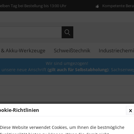
lben Tag bei Bestellung bis 13:00 Uhr
Kompetente Berat
- & Akku-Werkzeuge
Schweißtechnik
Industriechem
Wir sind umgezogen!
e unsere neue Anschrift
(gilt auch für Selbstabholung)
: Sachsenwe
ookie-Richtlinien
Poliers
5,00 €
Diese Website verwendet Cookies, um Ihnen die bestmögliche