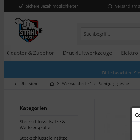
Sichere Bezahlmöglichkeiten
Versand am se
en, Adapter & Zubehör
Druckluftwerkzeuge
Elektro

Bitte beachten Si
Übersicht
Werkstattbedarf
Reinigungsgeräte
Kategorien
C
Steckschlüsselsätze &
Werkzeugkoffer
Steckschlüsseleinsätze