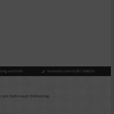
ung von Profis
Kostenlos unter 02381 3388219
r von Stahl-Faust Onlineshop.