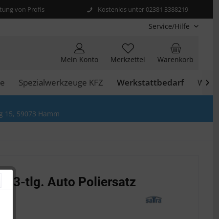
ung von Profis
Kostenlos unter 02381 3388219
Service/Hilfe
Mein Konto
Merkzettel
Warenkorb
ie
Spezialwerkzeuge KFZ
Werkstattbedarf
Werk

g 15, 59073 Hamm
et 3-tlg. Auto Poliersatz
 *