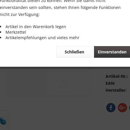
Funktionalität bieten zu können. Wenn Sie damit nicht
Inhalt:
1
einverstanden sein sollten, stehen Ihnen folgende Funktionen
inkl. MwSt.
zzg
nicht zur Verfügung:
Sofort vers
Artikel in den Warenkorb legen
Merkzettel
Artikelempfehlungen und vieles mehr
Schließen
Einverstanden
Vergleic
Bewerte
Artikel-Nr.:
EAN:
Hersteller: