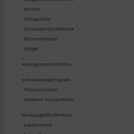
Bürsten
Schlagzahlen
Zerstäuber/Sprühflasche
Bolzenschneider
Spiegel
Absaugpumpe/Umfüllpumpe
Schraubzwinge/Fugzwinge
Fliesenschneider
Sackkarre Transporthilfe
Werkzeugkoffer/Werkzeugtaschen
Kabeltrommel