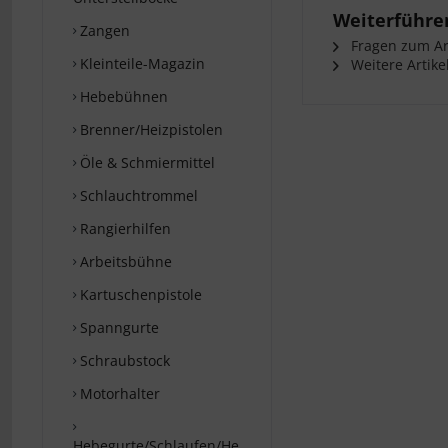
Weiterführen
Zangen
Fragen zum Art
Kleinteile-Magazin
Weitere Artike
Hebebühnen
Brenner/Heizpistolen
Öle & Schmiermittel
Schlauchtrommel
Rangierhilfen
Arbeitsbühne
Kartuschenpistole
Spanngurte
Schraubstock
Motorhalter
Hebegurte/Schlaufen/Hebebänder