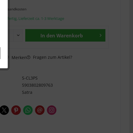
l. Versandkosten
andfertig, Lieferzeit ca. 1-3 Werktage
In den
Warenkorb
Fragen zum Artikel?
hen
Merken
n
S-CL3PS
5903802809763
Satra