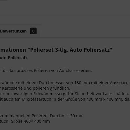
Bewertungen
0
mationen "Polierset 3-tlg. Auto Poliersatz"
Auto Poliersatz
et für das präzises Polieren von Autokarosserien.
hwämme mit einem Durchmesser von 130 mm mit einer Aussparung 
r Karosserie und polieren gründlich.
der hochwertigen Schwämme sorgt für Sicherheit vor Lackschäden.
ält auch ein Mikrofasertuch in der Größe von 400 mm x 400 mm, d
.
zum manuellen Polieren, Durchm. 130 mm
rtuch, Größe 400× 400 mm