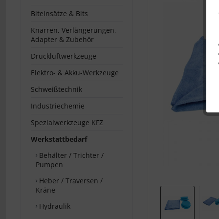
Biteinsätze & Bits
Knarren, Verlängerungen,
Adapter & Zubehör
Druckluftwerkzeuge
Elektro- & Akku-Werkzeuge
Schweißtechnik
Industriechemie
Spezialwerkzeuge KFZ
Werkstattbedarf
Behälter / Trichter /
Pumpen
Heber / Traversen /
Kräne
Hydraulik