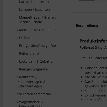
Kartuschenpressen
Lampen / Leuchten
Magnetheber / Greifer/
Pinzette/Schale
Beschreibung
Montier- & Stemmhebel
Öldienst
Produktinfor
Prüfgeräte/Messgeräte
Polierset 3-tlg. 
Reifendienst
3-teilige Poliers
Lötkolben- & Zubehör
Handpoliersc
Reinigungsgeräte
perfekt an de
Rollbretter,
Die Struktur 
Knieunterlagen &
Das Set enth
Schutzauflagen
gewährleistet
Satz enthält:
Verbrauchsmaterial
2× Schwamm 
1× Mikrofase
Wagenheber &
Unterstellböcke