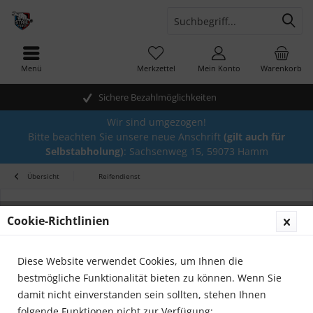
Menü
Merkzettel
Mein Konto
Warenkorb
Sichere Bezahlmöglichkeiten
Wir sind umgezogen!
Bitte beachten Sie unsere neue Anschrift
(gilt auch für
Selbstabholung)
: Sachsenweg 15, 59073 Hamm
Übersicht
Reifendienst
Cookie-Richtlinien
Diese Website verwendet Cookies, um Ihnen die
bestmögliche Funktionalität bieten zu können. Wenn Sie
damit nicht einverstanden sein sollten, stehen Ihnen
folgende Funktionen nicht zur Verfügung: