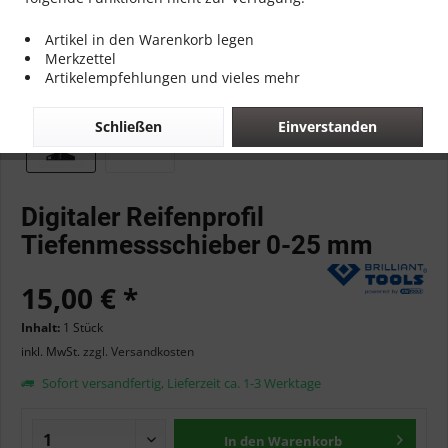
Artikel in den Warenkorb legen
Merkzettel
Artikelempfehlungen und vieles mehr
Schließen
Einverstanden
Digitaler Reifenprofil
Tiefenmessschieber 0-25 mm
15,00 € *
Inhalt:
1 Stück
inkl. MwSt.
zzgl. Versandkosten
Sofort versandfertig, Lieferzeit ca. 1-3 Werktage
In den
Warenkorb