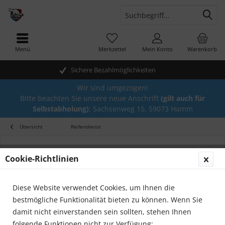
Menü
Merkzettel
Mein Konto
Warenkorb
Sichere Bezahlmöglichkeiten
Wir sind umgezogen!
Bitte beachten Sie unsere neue Anschrift
(gilt auch für
Selbstabholung)
: Sachsenweg 15, 59073 Hamm
Übersicht
Reifendienst
Cookie-Richtlinien
Diese Website verwendet Cookies, um Ihnen die
bestmögliche Funktionalität bieten zu können. Wenn Sie
damit nicht einverstanden sein sollten, stehen Ihnen
folgende Funktionen nicht zur Verfügung: