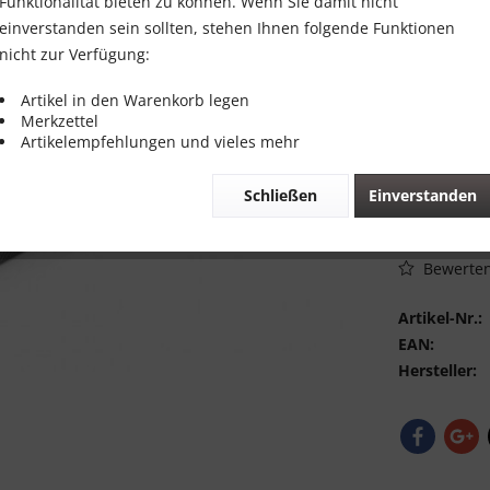
5,00 €
Funktionalität bieten zu können. Wenn Sie damit nicht
einverstanden sein sollten, stehen Ihnen folgende Funktionen
Inhalt:
1 Stück
nicht zur Verfügung:
inkl. MwSt.
zzg
Sofort vers
Artikel in den Warenkorb legen
Merkzettel
Artikelempfehlungen und vieles mehr
Schließen
Einverstanden
Vergleic
Bewerte
Artikel-Nr.:
EAN:
Hersteller: