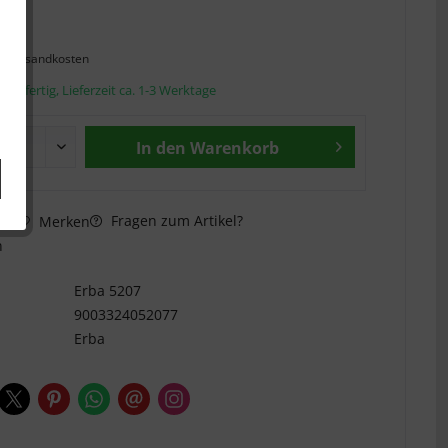
 *
l. Versandkosten
andfertig, Lieferzeit ca. 1-3 Werktage
In den
Warenkorb
Fragen zum Artikel?
hen
Merken
n
Erba 5207
9003324052077
Erba