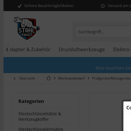
Sichere Bezahlmöglichkeiten
Versand am se
en, Adapter & Zubehör
Druckluftwerkzeuge
Elektro

Bitte beachten Si
Übersicht
Werkstattbedarf
Prüfgeräte/Messgeräte
Kategorien
C
Steckschlüsselsätze &
Werkzeugkoffer
Steckschlüsseleinsätze