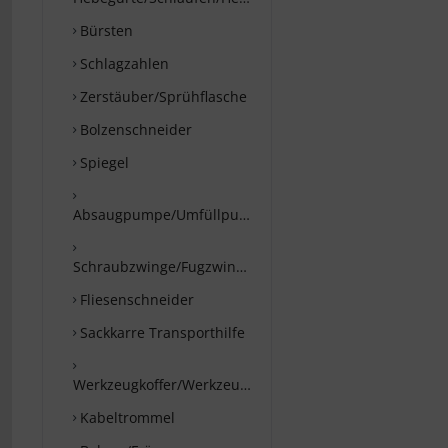
Bürsten
Schlagzahlen
Zerstäuber/Sprühflasche
Bolzenschneider
Spiegel
Absaugpumpe/Umfüllpumpe
Schraubzwinge/Fugzwinge
Fliesenschneider
Sackkarre Transporthilfe
Werkzeugkoffer/Werkzeugtaschen
Kabeltrommel