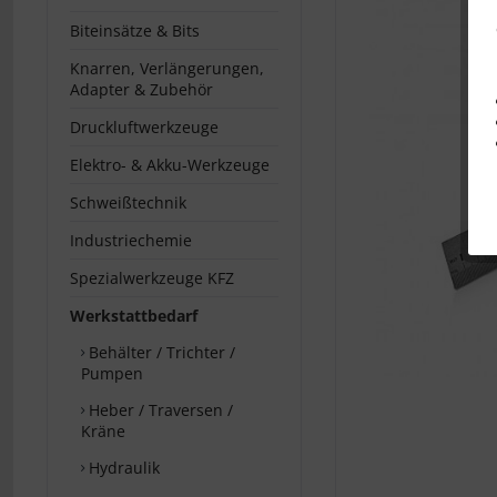
Biteinsätze & Bits
Knarren, Verlängerungen,
Adapter & Zubehör
Druckluftwerkzeuge
Elektro- & Akku-Werkzeuge
Schweißtechnik
Industriechemie
Spezialwerkzeuge KFZ
Werkstattbedarf
Behälter / Trichter /
Pumpen
Heber / Traversen /
Kräne
Hydraulik